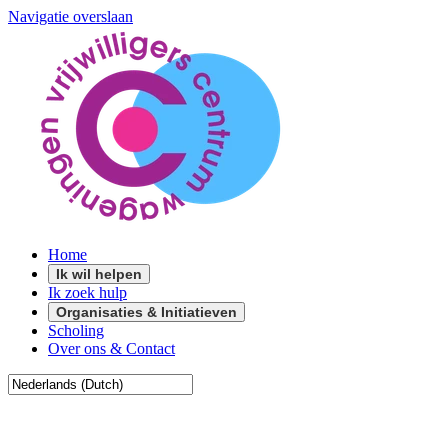
Navigatie overslaan
Home
Ik wil helpen
Ik zoek hulp
Organisaties & Initiatieven
Scholing
Over ons & Contact