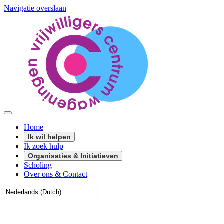
Navigatie overslaan
Home
Ik wil helpen
Ik zoek hulp
Organisaties & Initiatieven
Scholing
Over ons & Contact