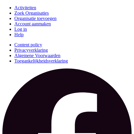
Activiteiten
Zoek Organisaties
Organisatie toevoegen
Account aanmaken
Log in
Help
Content policy
Privacyverklaring
Algemene Voorwaarden
Toegankelijkheidsverklaring