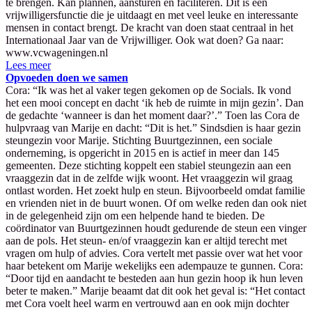
te brengen. Kan plannen, aansturen en faciliteren. Dit is een
vrijwilligersfunctie die je uitdaagt en met veel leuke en interessante
mensen in contact brengt. De kracht van doen staat centraal in het
Internationaal Jaar van de Vrijwilliger. Ook wat doen? Ga naar:
www.vcwageningen.nl
Lees meer
Opvoeden doen we samen
Cora: “Ik was het al vaker tegen gekomen op de Socials. Ik vond
het een mooi concept en dacht ‘ik heb de ruimte in mijn gezin’. Dan
de gedachte ‘wanneer is dan het moment daar?’.” Toen las Cora de
hulpvraag van Marije en dacht: “Dit is het.” Sindsdien is haar gezin
steungezin voor Marije. Stichting Buurtgezinnen, een sociale
onderneming, is opgericht in 2015 en is actief in meer dan 145
gemeenten. Deze stichting koppelt een stabiel steungezin aan een
vraaggezin dat in de zelfde wijk woont. Het vraaggezin wil graag
ontlast worden. Het zoekt hulp en steun. Bijvoorbeeld omdat familie
en vrienden niet in de buurt wonen. Of om welke reden dan ook niet
in de gelegenheid zijn om een helpende hand te bieden. De
coördinator van Buurtgezinnen houdt gedurende de steun een vinger
aan de pols. Het steun- en/of vraaggezin kan er altijd terecht met
vragen om hulp of advies. Cora vertelt met passie over wat het voor
haar betekent om Marije wekelijks een adempauze te gunnen. Cora:
“Door tijd en aandacht te besteden aan hun gezin hoop ik hun leven
beter te maken.” Marije beaamt dat dit ook het geval is: “Het contact
met Cora voelt heel warm en vertrouwd aan en ook mijn dochter