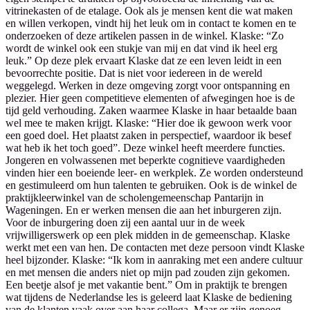
vitrinekasten of de etalage. Ook als je mensen kent die wat maken
en willen verkopen, vindt hij het leuk om in contact te komen en te
onderzoeken of deze artikelen passen in de winkel. Klaske: “Zo
wordt de winkel ook een stukje van mij en dat vind ik heel erg
leuk.” Op deze plek ervaart Klaske dat ze een leven leidt in een
bevoorrechte positie. Dat is niet voor iedereen in de wereld
weggelegd. Werken in deze omgeving zorgt voor ontspanning en
plezier. Hier geen competitieve elementen of afwegingen hoe is de
tijd geld verhouding. Zaken waarmee Klaske in haar betaalde baan
wel mee te maken krijgt. Klaske: “Hier doe ik gewoon werk voor
een goed doel. Het plaatst zaken in perspectief, waardoor ik besef
wat heb ik het toch goed”. Deze winkel heeft meerdere functies.
Jongeren en volwassenen met beperkte cognitieve vaardigheden
vinden hier een boeiende leer- en werkplek. Ze worden ondersteund
en gestimuleerd om hun talenten te gebruiken. Ook is de winkel de
praktijkleerwinkel van de scholengemeenschap Pantarijn in
Wageningen. En er werken mensen die aan het inburgeren zijn.
Voor de inburgering doen zij een aantal uur in de week
vrijwilligerswerk op een plek midden in de gemeenschap. Klaske
werkt met een van hen. De contacten met deze persoon vindt Klaske
heel bijzonder. Klaske: “Ik kom in aanraking met een andere cultuur
en met mensen die anders niet op mijn pad zouden zijn gekomen.
Een beetje alsof je met vakantie bent.” Om in praktijk te brengen
wat tijdens de Nederlandse les is geleerd laat Klaske de bediening
van de klanten vaak over aan haar collega. Maar er zijn genoeg