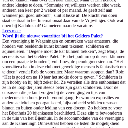
andere klusjes te doen. “Sommige vrijwilligers werken elke week,
anderen een keer per 2 weken of per maand. Je geeft zelf aan
wanneer jou goed uitkomt”, sluit Klaske af. De kracht van doen
staat centraal in het Internationaal Jaar van de Vrijwilliger. Ook wat
doen bij Kadolokaal? Ga meteen naar de vacature.
Lees meer
Word jij die nieuwe voorzitter bij het Gelders Palet?
Een vereniging in Wageningen en omstreken waar amateurs, die
houden van beeldende kunst kunnen tekenen, schilderen en
aquarelleren. “Degene moet de kar kunnen trekken”, zegt Marja, de
secretaris van het Gelders Palet. “En het podium op durven klimmen
om een praatje te houden”, vult Loes, de penningmeester aan. “Het
voorzitterschap in deze club met geweldige mensen is fantastisch om
te doen” vertelt Rob de voorzitter. Maar waarom stoppen dan? Rob:
“Het is goed om na 10 jaar het stokje door te geven.” Schilderen is
zijn hobby en hij blijft zeker lid. Ze vertellen alle drie enthousiast dat
ze in de loop der jaren steeds beter zijn gaan schilderen. Door de
cursussen die je kunt volgen bij de vereniging en tips van
medecursisten boek je echt vooruitgang. Er worden exposities en
andere activiteiten georganiseerd, bijvoorbeeld schildercursussen
binnen en buiten onder leiding van een docent. Zo hebben ze voor
het Bijenhuis 20 bijenkasten beschilderd. Deze zijn te bewonderen
in de tuin van het Bijenhuis. In de accommodatie van de vereniging
aan de Kamerlingh Onnesstraat hebben de leden de mogelijkheid