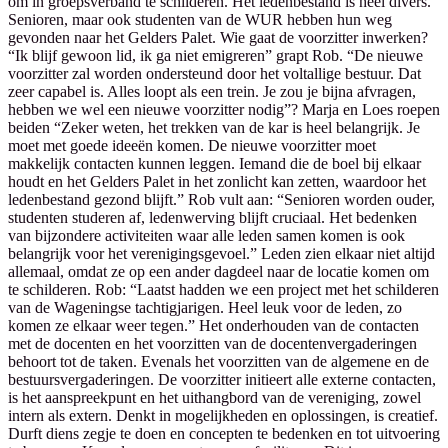
om in groepsverband te schilderen. Het ledenbestand is heel divers.
Senioren, maar ook studenten van de WUR hebben hun weg
gevonden naar het Gelders Palet. Wie gaat de voorzitter inwerken?
“Ik blijf gewoon lid, ik ga niet emigreren” grapt Rob. “De nieuwe
voorzitter zal worden ondersteund door het voltallige bestuur. Dat
zeer capabel is. Alles loopt als een trein. Je zou je bijna afvragen,
hebben we wel een nieuwe voorzitter nodig”? Marja en Loes roepen
beiden “Zeker weten, het trekken van de kar is heel belangrijk. Je
moet met goede ideeën komen. De nieuwe voorzitter moet
makkelijk contacten kunnen leggen. Iemand die de boel bij elkaar
houdt en het Gelders Palet in het zonlicht kan zetten, waardoor het
ledenbestand gezond blijft.” Rob vult aan: “Senioren worden ouder,
studenten studeren af, ledenwerving blijft cruciaal. Het bedenken
van bijzondere activiteiten waar alle leden samen komen is ook
belangrijk voor het verenigingsgevoel.” Leden zien elkaar niet altijd
allemaal, omdat ze op een ander dagdeel naar de locatie komen om
te schilderen. Rob: “Laatst hadden we een project met het schilderen
van de Wageningse tachtigjarigen. Heel leuk voor de leden, zo
komen ze elkaar weer tegen.” Het onderhouden van de contacten
met de docenten en het voorzitten van de docentenvergaderingen
behoort tot de taken. Evenals het voorzitten van de algemene en de
bestuursvergaderingen. De voorzitter initieert alle externe contacten,
is het aanspreekpunt en het uithangbord van de vereniging, zowel
intern als extern. Denkt in mogelijkheden en oplossingen, is creatief.
Durft diens zegje te doen en concepten te bedenken en tot uitvoering