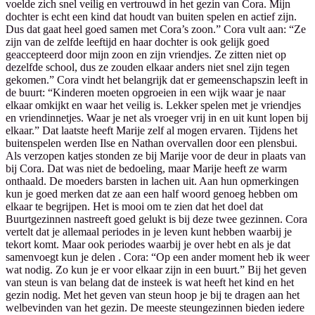
voelde zich snel veilig en vertrouwd in het gezin van Cora. Mijn
dochter is echt een kind dat houdt van buiten spelen en actief zijn.
Dus dat gaat heel goed samen met Cora’s zoon.” Cora vult aan: “Ze
zijn van de zelfde leeftijd en haar dochter is ook gelijk goed
geaccepteerd door mijn zoon en zijn vriendjes. Ze zitten niet op
dezelfde school, dus ze zouden elkaar anders niet snel zijn tegen
gekomen.” Cora vindt het belangrijk dat er gemeenschapszin leeft in
de buurt: “Kinderen moeten opgroeien in een wijk waar je naar
elkaar omkijkt en waar het veilig is. Lekker spelen met je vriendjes
en vriendinnetjes. Waar je net als vroeger vrij in en uit kunt lopen bij
elkaar.” Dat laatste heeft Marije zelf al mogen ervaren. Tijdens het
buitenspelen werden Ilse en Nathan overvallen door een plensbui.
Als verzopen katjes stonden ze bij Marije voor de deur in plaats van
bij Cora. Dat was niet de bedoeling, maar Marije heeft ze warm
onthaald. De moeders barsten in lachen uit. Aan hun opmerkingen
kun je goed merken dat ze aan een half woord genoeg hebben om
elkaar te begrijpen. Het is mooi om te zien dat het doel dat
Buurtgezinnen nastreeft goed gelukt is bij deze twee gezinnen. Cora
vertelt dat je allemaal periodes in je leven kunt hebben waarbij je
tekort komt. Maar ook periodes waarbij je over hebt en als je dat
samenvoegt kun je delen . Cora: “Op een ander moment heb ik weer
wat nodig. Zo kun je er voor elkaar zijn in een buurt.” Bij het geven
van steun is van belang dat de insteek is wat heeft het kind en het
gezin nodig. Met het geven van steun hoop je bij te dragen aan het
welbevinden van het gezin. De meeste steungezinnen bieden iedere