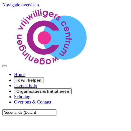
Navigatie overslaan
Home
Ik wil helpen
Ik zoek hulp
Organisaties & Initiatieven
Scholing
Over ons & Contact