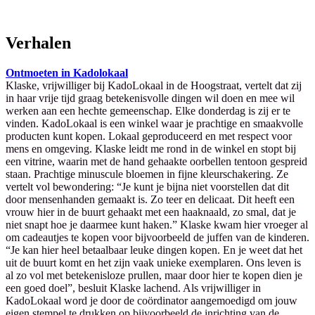
Verhalen
Ontmoeten in Kadolokaal
Klaske, vrijwilliger bij KadoLokaal in de Hoogstraat, vertelt dat zij
in haar vrije tijd graag betekenisvolle dingen wil doen en mee wil
werken aan een hechte gemeenschap. Elke donderdag is zij er te
vinden. KadoLokaal is een winkel waar je prachtige en smaakvolle
producten kunt kopen. Lokaal geproduceerd en met respect voor
mens en omgeving. Klaske leidt me rond in de winkel en stopt bij
een vitrine, waarin met de hand gehaakte oorbellen tentoon gespreid
staan. Prachtige minuscule bloemen in fijne kleurschakering. Ze
vertelt vol bewondering: “Je kunt je bijna niet voorstellen dat dit
door mensenhanden gemaakt is. Zo teer en delicaat. Dit heeft een
vrouw hier in de buurt gehaakt met een haaknaald, zo smal, dat je
niet snapt hoe je daarmee kunt haken.” Klaske kwam hier vroeger al
om cadeautjes te kopen voor bijvoorbeeld de juffen van de kinderen.
“Je kan hier heel betaalbaar leuke dingen kopen. En je weet dat het
uit de buurt komt en het zijn vaak unieke exemplaren. Ons leven is
al zo vol met betekenisloze prullen, maar door hier te kopen dien je
een goed doel”, besluit Klaske lachend. Als vrijwilliger in
KadoLokaal word je door de coördinator aangemoedigd om jouw
eigen stempel te drukken op bijvoorbeeld de inrichting van de