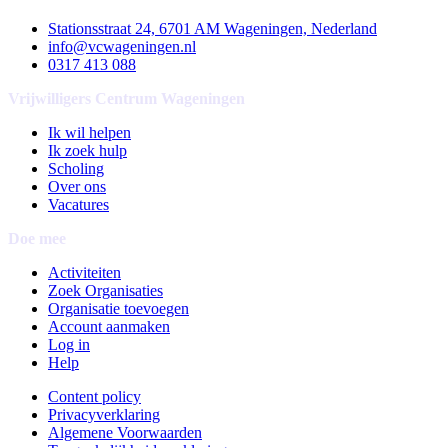
Stationsstraat 24, 6701 AM Wageningen, Nederland
info@vcwageningen.nl
0317 413 088
Vrijwilligers Centrum Wageningen
Ik wil helpen
Ik zoek hulp
Scholing
Over ons
Vacatures
Doe mee
Activiteiten
Zoek Organisaties
Organisatie toevoegen
Account aanmaken
Log in
Help
Content policy
Privacyverklaring
Algemene Voorwaarden