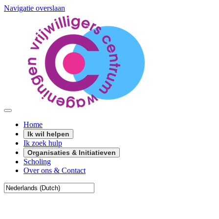
Navigatie overslaan
Home
Ik wil helpen
Ik zoek hulp
Organisaties & Initiatieven
Scholing
Over ons & Contact