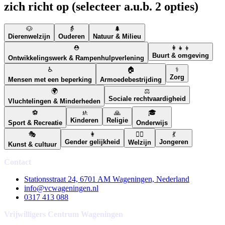
zich richt op (selecteer a.u.b. 2 opties)
🐶
👵
🌲
Dierenwelzijn
Ouderen
Natuur & Milieu
⛑️
👩‍👧‍👦
Buurt & omgeving
Ontwikkelingswerk & Rampenhulpverlening
♿
🏠
⚕️
Zorg
Mensen met een beperking
Armoedebestrijding
🌍
⚖️
Sociale rechtvaardigheid
Vluchtelingen & Minderheden
⚽
🚸
🙏
🎓
Kinderen
Religie
Sport & Recreatie
Onderwijs
🎭
👩
🧘‍♀️
💃
Gender gelijkheid
Jongeren
Welzijn
Kunst & cultuur
Contact
Stationsstraat 24, 6701 AM Wageningen, Nederland
info@vcwageningen.nl
0317 413 088
Vrijwilligers Centrum Wageningen