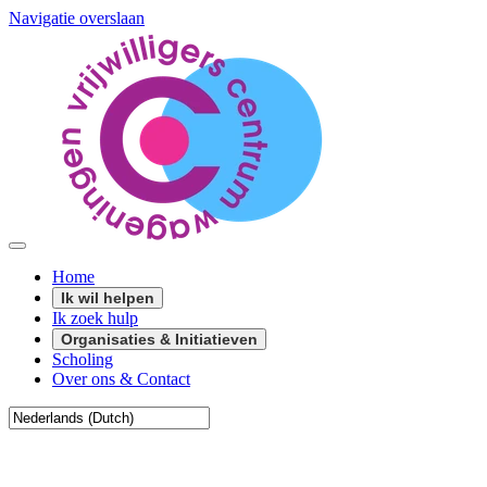
Navigatie overslaan
Home
Ik wil helpen
Ik zoek hulp
Organisaties & Initiatieven
Scholing
Over ons & Contact