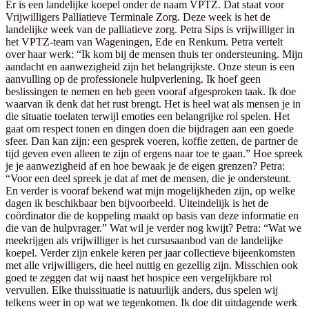
Er is een landelijke koepel onder de naam VPTZ. Dat staat voor
Vrijwilligers Palliatieve Terminale Zorg. Deze week is het de
landelijke week van de palliatieve zorg. Petra Sips is vrijwilliger in
het VPTZ-team van Wageningen, Ede en Renkum. Petra vertelt
over haar werk: “Ik kom bij de mensen thuis ter ondersteuning. Mijn
aandacht en aanwezigheid zijn het belangrijkste. Onze steun is een
aanvulling op de professionele hulpverlening. Ik hoef geen
beslissingen te nemen en heb geen vooraf afgesproken taak. Ik doe
waarvan ik denk dat het rust brengt. Het is heel wat als mensen je in
die situatie toelaten terwijl emoties een belangrijke rol spelen. Het
gaat om respect tonen en dingen doen die bijdragen aan een goede
sfeer. Dan kan zijn: een gesprek voeren, koffie zetten, de partner de
tijd geven even alleen te zijn of ergens naar toe te gaan.” Hoe spreek
je je aanwezigheid af en hoe bewaak je de eigen grenzen? Petra:
“Voor een deel spreek je dat af met de mensen, die je ondersteunt.
En verder is vooraf bekend wat mijn mogelijkheden zijn, op welke
dagen ik beschikbaar ben bijvoorbeeld. Uiteindelijk is het de
coördinator die de koppeling maakt op basis van deze informatie en
die van de hulpvrager.” Wat wil je verder nog kwijt? Petra: “Wat we
meekrijgen als vrijwilliger is het cursusaanbod van de landelijke
koepel. Verder zijn enkele keren per jaar collectieve bijeenkomsten
met alle vrijwilligers, die heel nuttig en gezellig zijn. Misschien ook
goed te zeggen dat wij naast het hospice een vergelijkbare rol
vervullen. Elke thuissituatie is natuurlijk anders, dus spelen wij
telkens weer in op wat we tegenkomen. Ik doe dit uitdagende werk