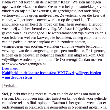
stadia van het leven van de insecten.” Kees: “We zien met eigen
ogen wat de seizoenen doen. We maken het park aantrekkelijk voor
vlinders en bijen.” De excursies, de gezelligheid, het onderlinge
vertrouwen in de groep motiveert ze. Ze vertellen over die keer dat
een vrijwilliger ineens onwel werd en op de grond lag. Tot de
ambulance kwam heeft de groep om haar heen gestaan. Hierdoor
voelde zij zich beschermd en veilig. Wat haar is bijgebleven is dat
gevoel van alles komt goed. De werkzaamheden zijn divers en er is
voor iedereen wel een karweitje te bedenken: aanleg en onderhoud
van de paden, nieuwe aanplant van bijzondere bomen,
vermeerderen van soorten, weghalen van ongewenste begroeiing,
verzorgen van de naamgeving en groepen rondleiden. Er is genoeg
te doen en te beleven en helpende handen zijn altijd welkom. Ook
vrijwilliger worden bij arboretum De Oostereng? Ga dan meteen
naar www.vcwageningen.nl .
Lees meer
Nabijheid in de laatste levensfase VPTZ-vrijwilligers bieden
waardevolle steun
|
Verhalen
Stel, je hebt niet lang meer te leven en hebt de wens om thuis te
sterven. Dan volgt een intensief traject en kan de druk voor geliefde
en andere relaties flink oplopen. Daarom is het goed te weten dat er
ondersteuning in praktisch alle gemeenten in Nederland mogelijk is.