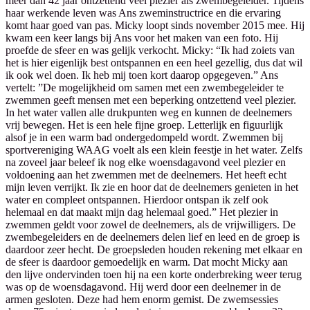
meer dan 42 jaar ontzettend veel plezier als zwembegeleider. Tijdens
haar werkende leven was Ans zweminstructrice en die ervaring
komt haar goed van pas. Micky loopt sinds november 2015 mee. Hij
kwam een keer langs bij Ans voor het maken van een foto. Hij
proefde de sfeer en was gelijk verkocht. Micky: “Ik had zoiets van
het is hier eigenlijk best ontspannen en een heel gezellig, dus dat wil
ik ook wel doen. Ik heb mij toen kort daarop opgegeven.” Ans
vertelt: ”De mogelijkheid om samen met een zwembegeleider te
zwemmen geeft mensen met een beperking ontzettend veel plezier.
In het water vallen alle drukpunten weg en kunnen de deelnemers
vrij bewegen. Het is een hele fijne groep. Letterlijk en figuurlijk
alsof je in een warm bad ondergedompeld wordt. Zwemmen bij
sportvereniging WAAG voelt als een klein feestje in het water. Zelfs
na zoveel jaar beleef ik nog elke woensdagavond veel plezier en
voldoening aan het zwemmen met de deelnemers. Het heeft echt
mijn leven verrijkt. Ik zie en hoor dat de deelnemers genieten in het
water en compleet ontspannen. Hierdoor ontspan ik zelf ook
helemaal en dat maakt mijn dag helemaal goed.” Het plezier in
zwemmen geldt voor zowel de deelnemers, als de vrijwilligers. De
zwembegeleiders en de deelnemers delen lief en leed en de groep is
daardoor zeer hecht. De groepsleden houden rekening met elkaar en
de sfeer is daardoor gemoedelijk en warm. Dat mocht Micky aan
den lijve ondervinden toen hij na een korte onderbreking weer terug
was op de woensdagavond. Hij werd door een deelnemer in de
armen gesloten. Deze had hem enorm gemist. De zwemsessies