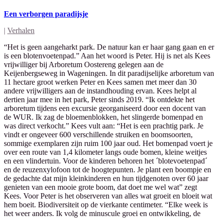
Een verborgen paradijsje
|
Verhalen
“Het is geen aangeharkt park. De natuur kan er haar gang gaan en er
is een blotenvoetenpad.” Aan het woord is Peter. Hij is net als Kees
vrijwilliger bij Arboretum Oostereng gelegen aan de
Keijenbergseweg in Wageningen. In dit paradijselijke arboretum van
11 hectare groot werken Peter en Kees samen met meer dan 30
andere vrijwilligers aan de instandhouding ervan. Kees helpt al
dertien jaar mee in het park, Peter sinds 2019. “Ik ontdekte het
arboretum tijdens een excursie georganiseerd door een docent van
de WUR. Ik zag de bloemenblokken, het slingerde bomenpad en
was direct verkocht.” Kees vult aan: “Het is een prachtig park. Je
vindt er ongeveer 600 verschillende struiken en boomsoorten,
sommige exemplaren zijn ruim 100 jaar oud. Het bomenpad voert je
over een route van 1,4 kilometer langs oude bomen, kleine weitjes
en een vlindertuin. Voor de kinderen behoren het ´blotevoetenpad´
en de reuzenxylofoon tot de hoogtepunten. Je plant een boompje en
de gedachte dat mijn kleinkinderen en hun tijdgenoten over 60 jaar
genieten van een mooie grote boom, dat doet me wel wat” zegt
Kees. Voor Peter is het observeren van alles wat groeit en bloeit wat
hem boeit. Biodiversiteit op de vierkante centimeter. “Elke week is
het weer anders. Ik volg de minuscule groei en ontwikkeling, de