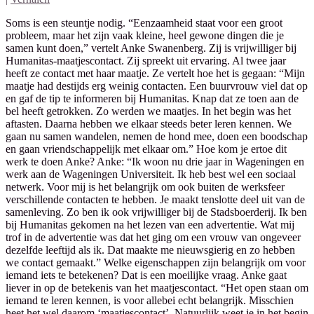
Soms is een steuntje nodig. “Eenzaamheid staat voor een groot
probleem, maar het zijn vaak kleine, heel gewone dingen die je
samen kunt doen,” vertelt Anke Swanenberg. Zij is vrijwilliger bij
Humanitas-maatjescontact. Zij spreekt uit ervaring. Al twee jaar
heeft ze contact met haar maatje. Ze vertelt hoe het is gegaan: “Mijn
maatje had destijds erg weinig contacten. Een buurvrouw viel dat op
en gaf de tip te informeren bij Humanitas. Knap dat ze toen aan de
bel heeft getrokken. Zo werden we maatjes. In het begin was het
aftasten. Daarna hebben we elkaar steeds beter leren kennen. We
gaan nu samen wandelen, nemen de hond mee, doen een boodschap
en gaan vriendschappelijk met elkaar om.” Hoe kom je ertoe dit
werk te doen Anke? Anke: “Ik woon nu drie jaar in Wageningen en
werk aan de Wageningen Universiteit. Ik heb best wel een sociaal
netwerk. Voor mij is het belangrijk om ook buiten de werksfeer
verschillende contacten te hebben. Je maakt tenslotte deel uit van de
samenleving. Zo ben ik ook vrijwilliger bij de Stadsboerderij. Ik ben
bij Humanitas gekomen na het lezen van een advertentie. Wat mij
trof in de advertentie was dat het ging om een vrouw van ongeveer
dezelfde leeftijd als ik. Dat maakte me nieuwsgierig en zo hebben
we contact gemaakt.” Welke eigenschappen zijn belangrijk om voor
iemand iets te betekenen? Dat is een moeilijke vraag. Anke gaat
liever in op de betekenis van het maatjescontact. “Het open staan om
iemand te leren kennen, is voor allebei echt belangrijk. Misschien
heet het wel daarom ‘maatjescontact’. Natuurlijk weet je in het begin