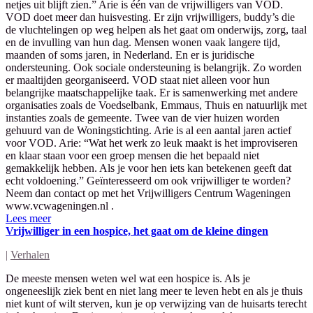
netjes uit blijft zien.” Arie is één van de vrijwilligers van VOD.
VOD doet meer dan huisvesting. Er zijn vrijwilligers, buddy’s die
de vluchtelingen op weg helpen als het gaat om onderwijs, zorg, taal
en de invulling van hun dag. Mensen wonen vaak langere tijd,
maanden of soms jaren, in Nederland. En er is juridische
ondersteuning. Ook sociale ondersteuning is belangrijk. Zo worden
er maaltijden georganiseerd. VOD staat niet alleen voor hun
belangrijke maatschappelijke taak. Er is samenwerking met andere
organisaties zoals de Voedselbank, Emmaus, Thuis en natuurlijk met
instanties zoals de gemeente. Twee van de vier huizen worden
gehuurd van de Woningstichting. Arie is al een aantal jaren actief
voor VOD. Arie: “Wat het werk zo leuk maakt is het improviseren
en klaar staan voor een groep mensen die het bepaald niet
gemakkelijk hebben. Als je voor hen iets kan betekenen geeft dat
echt voldoening.” Geïnteresseerd om ook vrijwilliger te worden?
Neem dan contact op met het Vrijwilligers Centrum Wageningen
www.vcwageningen.nl .
Lees meer
Vrijwilliger in een hospice, het gaat om de kleine dingen
|
Verhalen
De meeste mensen weten wel wat een hospice is. Als je
ongeneeslijk ziek bent en niet lang meer te leven hebt en als je thuis
niet kunt of wilt sterven, kun je op verwijzing van de huisarts terecht