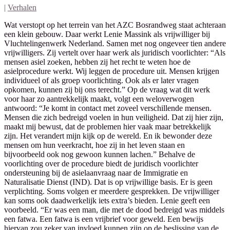
|
Verhalen
Wat verstopt op het terrein van het AZC Bosrandweg staat achteraan
een klein gebouw. Daar werkt Lenie Massink als vrijwilliger bij
Vluchtelingenwerk Nederland. Samen met nog ongeveer tien andere
vrijwilligers. Zij vertelt over haar werk als juridisch voorlichter: “Als
mensen asiel zoeken, hebben zij het recht te weten hoe de
asielprocedure werkt. Wij leggen de procedure uit. Mensen krijgen
individueel of als groep voorlichting. Ook als er later vragen
opkomen, kunnen zij bij ons terecht.” Op de vraag wat dit werk
voor haar zo aantrekkelijk maakt, volgt een weloverwogen
antwoord: “Je komt in contact met zoveel verschillende mensen.
Mensen die zich bedreigd voelen in hun veiligheid. Dat zij hier zijn,
maakt mij bewust, dat de problemen hier vaak maar betrekkelijk
zijn. Het verandert mijn kijk op de wereld. En ik bewonder deze
mensen om hun veerkracht, hoe zij in het leven staan en
bijvoorbeeld ook nog gewoon kunnen lachen.” Behalve de
voorlichting over de procedure biedt de juridisch voorlichter
ondersteuning bij de asielaanvraag naar de Immigratie en
Naturalisatie Dienst (IND). Dat is op vrijwillige basis. Er is geen
verplichting. Soms volgen er meerdere gesprekken. De vrijwilliger
kan soms ook daadwerkelijk iets extra’s bieden. Lenie geeft een
voorbeeld. “Er was een man, die met de dood bedreigd was middels
een fatwa. Een fatwa is een vrijbrief voor geweld. Een bewijs
hiervan zou zeker van invloed kunnen zijn op de beslissing van de