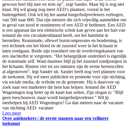
gewoon heel blij mee en trots op”, zegt Sander. Maar hij is nog niet
klaar. Hij wil graag nog meer AED’s plaatsen, vooral in het
buitengebied. Ook wil hij het aantal burgerhulpverleners verhogen,
van 500 naar 800. Dat zijn mensen die zich vrijwillig aanmelden om
in geval van nood te reanimeren of een AED te bedienen. Een AED
is een apparaat dat een elektrische schok kan geven aan het hart van
iemand die een circulatiestilstand heeft, om het hartritme te
herstellen. Reanimatie, oftewel borstcompressies en beademing, is
een techniek om het bloed en de zuurstof weer in het lichaam te
laten rondgaan. Beide zijn essentieel om de overlevingskansen van
een slachtoffer te vergroten. “Het belangrijkste onderdeel is eigenlijk
de reanimatie zelf. Want daarmee blijf jij het zuurstof rondpompen in
het lichaam. Binnen vier tot zes minuten zijn de eerste hersencellen
al afgestorven”, legt Sander uit. Sander heeft nog veel plannen voor
de toekomst. Hij wil meer publiciteit en promotie voor zijn stichting,
via sociale media, de website en de gemeente. Hij is daarvoor op
zoek naar een marketeer die hem kan helpen. Iemand die AED
Wageningen nog beter op de kaart kan zetten. Zijn slogan is: "Blijf
geen toeschouwer, maar wordt burgerhulpverlener.” Wil jij
meehelpen bij AED Wageningen? Ga dan meteen naar de vacature
van stichting AED: vacature
Lees meer
Over asielzoekers | de eerste stappen naar een veiligere
toekomst