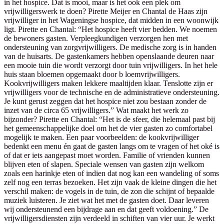
in het hospice. Dat is mooi, maar is het ook een plek om
vrijwilligerswerk te doen? Pirette Meijer en Chantal de Haas zijn
vrijwilliger in het Wageningse hospice, dat midden in een woonwijk
ligt. Pirette en Chantal: “Het hospice heeft vier bedden. We noemen
de bewoners gasten. Verpleegkundigen verzorgen hen met
ondersteuning van zorgvrijwilligers. De medische zorg is in handen
van de huisarts. De gastenkamers hebben openslaande deuren naar
een mooie tuin die wordt verzorgt door tuin vrijwilligers. In het hele
huis staan bloemen opgemaakt door b loemvrijwilligers.
Kookvrijwilligers maken lekkere maaltijden klaar. Tenslotte zijn er
vrijwilligers voor de technische en de administratieve ondersteuning.
Je kunt gerust zeggen dat het hospice niet zou bestaan zonder de
inzet van de circa 65 vrijwilligers.” Wat maakt het werk zo
bijzonder? Pirette en Chantal: “Het is de sfeer, die helemaal past bij
het gemeenschappelijke doel om het de vier gasten zo comfortabel
mogelijk te maken. Een paar voorbeelden: de kookvrijwilliger
bedenkt een menu én gaat de gasten langs om te vragen of het oké is
of dat er iets aangepast moet worden. Familie of vrienden kunnen
blijven eten of slapen. Speciale wensen van gasten zijn welkom
zoals een harinkje eten of indien dat nog kan een wandeling of soms
zelf nog een terras bezoeken. Het zijn vaak de kleine dingen die het
verschil maken: de vogels in de tuin, de zon die schijnt of bepaalde
muziek luisteren. Je ziet wat het met de gasten doet. Daar leveren
wij ondersteunend een bijdrage aan en dat geeft voldoening.” De
vrijwilligersdiensten zijn verdeeld in schiften van vier uur. Je werkt