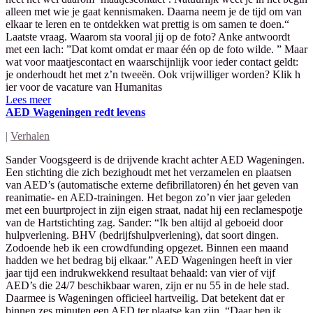
alleen met wie je gaat kennismaken. Daarna neem je de tijd om van
elkaar te leren en te ontdekken wat prettig is om samen te doen.“
Laatste vraag. Waarom sta vooral jij op de foto? Anke antwoordt
met een lach: ”Dat komt omdat er maar één op de foto wilde. ” Maar
wat voor maatjescontact en waarschijnlijk voor ieder contact geldt:
je onderhoudt het met z’n tweeën. Ook vrijwilliger worden? Klik h
ier voor de vacature van Humanitas
Lees meer
AED Wageningen redt levens
|
Verhalen
Sander Voogsgeerd is de drijvende kracht achter AED Wageningen.
Een stichting die zich bezighoudt met het verzamelen en plaatsen
van AED’s (automatische externe defibrillatoren) én het geven van
reanimatie- en AED-trainingen. Het begon zo’n vier jaar geleden
met een buurtproject in zijn eigen straat, nadat hij een reclamespotje
van de Hartstichting zag. Sander: “Ik ben altijd al geboeid door
hulpverlening. BHV (bedrijfshulpverlening), dat soort dingen.
Zodoende heb ik een crowdfunding opgezet. Binnen een maand
hadden we het bedrag bij elkaar.” AED Wageningen heeft in vier
jaar tijd een indrukwekkend resultaat behaald: van vier of vijf
AED’s die 24/7 beschikbaar waren, zijn er nu 55 in de hele stad.
Daarmee is Wageningen officieel hartveilig. Dat betekent dat er
binnen zes minuten een AED ter plaatse kan zijn. “Daar ben ik