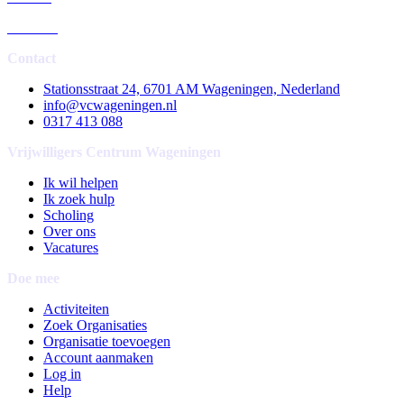
Verhalen
Contact
Stationsstraat 24, 6701 AM Wageningen, Nederland
info@vcwageningen.nl
0317 413 088
Vrijwilligers Centrum Wageningen
Ik wil helpen
Ik zoek hulp
Scholing
Over ons
Vacatures
Doe mee
Activiteiten
Zoek Organisaties
Organisatie toevoegen
Account aanmaken
Log in
Help