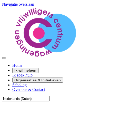
Navigatie overslaan
Home
Ik wil helpen
Ik zoek hulp
Organisaties & Initiatieven
Scholing
Over ons & Contact