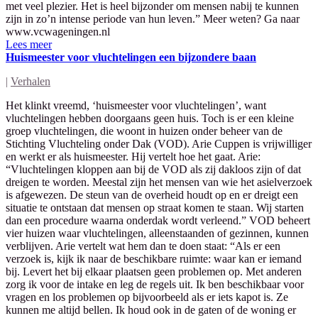
met veel plezier. Het is heel bijzonder om mensen nabij te kunnen
zijn in zo’n intense periode van hun leven.” Meer weten? Ga naar
www.vcwageningen.nl
Lees meer
Huismeester voor vluchtelingen een bijzondere baan
|
Verhalen
Het klinkt vreemd, ‘huismeester voor vluchtelingen’, want
vluchtelingen hebben doorgaans geen huis. Toch is er een kleine
groep vluchtelingen, die woont in huizen onder beheer van de
Stichting Vluchteling onder Dak (VOD). Arie Cuppen is vrijwilliger
en werkt er als huismeester. Hij vertelt hoe het gaat. Arie:
“Vluchtelingen kloppen aan bij de VOD als zij dakloos zijn of dat
dreigen te worden. Meestal zijn het mensen van wie het asielverzoek
is afgewezen. De steun van de overheid houdt op en er dreigt een
situatie te ontstaan dat mensen op straat komen te staan. Wij starten
dan een procedure waarna onderdak wordt verleend.” VOD beheert
vier huizen waar vluchtelingen, alleenstaanden of gezinnen, kunnen
verblijven. Arie vertelt wat hem dan te doen staat: “Als er een
verzoek is, kijk ik naar de beschikbare ruimte: waar kan er iemand
bij. Levert het bij elkaar plaatsen geen problemen op. Met anderen
zorg ik voor de intake en leg de regels uit. Ik ben beschikbaar voor
vragen en los problemen op bijvoorbeeld als er iets kapot is. Ze
kunnen me altijd bellen. Ik houd ook in de gaten of de woning er