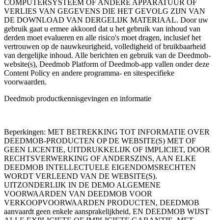
COMPUTERSYSTEEM OF ANDERE APPARATUUR OF
VERLIES VAN GEGEVENS DIE HET GEVOLG ZIJN VAN
DE DOWNLOAD VAN DERGELIJK MATERIAAL. Door uw
gebruik gaat u ermee akkoord dat u het gebruik van inhoud van
derden moet evalueren en alle risico's moet dragen, inclusief het
vertrouwen op de nauwkeurigheid, volledigheid of bruikbaarheid
van dergelijke inhoud. Alle berichten en gebruik van de Deedmob-
website(s), Deedmob Platform of Deedmob-app vallen onder deze
Content Policy en andere programma- en sitespecifieke
voorwaarden.
Deedmob productkennisgevingen en informatie
Beperkingen: MET BETREKKING TOT INFORMATIE OVER
DEEDMOB-PRODUCTEN OP DE WEBSITE(S) MET OF
GEEN LICENTIE, UITDRUKKELIJK OF IMPLICIET, DOOR
RECHTSVERWERKING OF ANDERSZINS, AAN ELKE
DEEDMOB INTELLECTUELE EIGENDOMSRECHTEN
WORDT VERLEEND VAN DE WEBSITE(S).
UITZONDERLIJK IN DE DEMO ALGEMENE
VOORWAARDEN VAN DEEDMOB VOOR
VERKOOPVOORWAARDEN PRODUCTEN, DEEDMOB
aanvaardt geen enkele aansprakelijkheid, EN DEEDMOB WIJST