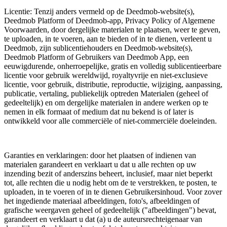
Licentie: Tenzij anders vermeld op de Deedmob-website(s),
Deedmob Platform of Deedmob-app, Privacy Policy of Algemene
Voorwaarden, door dergelijke materialen te plaatsen, weer te geven,
te uploaden, in te voeren, aan te bieden of in te dienen, verleent u
Deedmob, zijn sublicentiehouders en Deedmob-website(s),
Deedmob Platform of Gebruikers van Deedmob App, een
eeuwigdurende, onherroepelijke, gratis en volledig sublicentieerbare
licentie voor gebruik wereldwijd, royaltyvrije en niet-exclusieve
licentie, voor gebruik, distributie, reproductie, wijziging, aanpassing,
publicatie, vertaling, publiekelijk optreden Materialen (geheel of
gedeeltelijk) en om dergelijke materialen in andere werken op te
nemen in elk formaat of medium dat nu bekend is of later is
ontwikkeld voor alle commerciële of niet-commerciële doeleinden.
Garanties en verklaringen: door het plaatsen of indienen van
materialen garandeert en verklaart u dat u alle rechten op uw
inzending bezit of anderszins beheert, inclusief, maar niet beperkt
tot, alle rechten die u nodig hebt om de te verstrekken, te posten, te
uploaden, in te voeren of in te dienen Gebruikersinhoud. Voor zover
het ingediende materiaal afbeeldingen, foto's, afbeeldingen of
grafische weergaven geheel of gedeeltelijk ("afbeeldingen") bevat,
garandeert en verklaart u dat (a) u de auteursrechteigenaar van