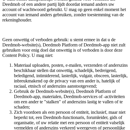
Deedmob of een andere partij lijdt doordat iemand anders uw
account of wachtwoord gebruikt. U mag op geen enkel moment het
account van iemand anders gebruiken, zonder toestemming van de
rekeninghouder.
Geen onwettig of verboden gebruik: u stemt ermee in dat u de
Deedmob-website(s), Deedmob Platform of Deedmob-app niet zult
gebruiken voor enig doel dat onwettig is of verboden is door deze
Content Policy. U mag niet:
Materiaal uploaden, posten, e-mailen, verzenden of anderszins
beschikbaar stellen dat onwettig, schadelijk, bedreigend,
beledigend, intimiderend, lasterlijk, vulgair, obsceen, lasterlijk,
inbreukmakend op de privacy van een ander is, hatelijk of
raciaal, etnisch of anderszins aanstootgevend;
Gebruik de Deedmob-website(s), Deedmob Platform of
Deedmob-app, materialen, Deedmob-services of -activiteiten
om een ​​ander te "stalken" of anderszins lastig te vallen of te
schaden;
Zich voordoen als een persoon of entiteit, inclusief, maar niet
beperkt tot, een Deedmob-functionaris, forumleider, gids of
organisatie, of uw relatie met een persoon of entiteit valselijk
vermelden of anderszins verkeerd weergeven of persoonlijke