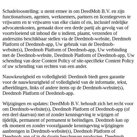
Schadeloosstelling: u stemt ermee in om DeedMob B.V. en zijn
functionarissen, agenten, werknemers, partners en licentiegevers te
vrijwaren en te vrijwaren van elke claim of eis, inclusief redelijke
advocatenkosten, gemaakt door een derde partij als gevolg van of
voortvloeiend uit inhoud die u indient, plaatst, verzenden of
anderszins beschikbaar stellen via de Deedmob-website, Deedmob
Platform of Deedmob-app, Uw gebruik van de Deedmob-
website(s), Deedmob Platform of Deedmob-app, Uw verbinding
met de Deedmob-website, Deedmob Platform of Deedmob-app, Uw
schending van deze Content Policy of site-specifieke Content Policy
of uw schending van rechten van een ander.
Nauwkeurigheid en volledigheid: Deedmob biedt geen garantie
voor de nauwkeurigheid of volledigheid van de informatie, tekst,
afbeeldingen, links of andere items op de Deedmob-website(s),
Deedmob Platform of Deedmob-app.
Wijzigingen en updates: DeedMob B.V. behoudt zich het recht voor
om Deedmob-website(s), Deedmob Platform of Deedmob-app (of
een deel daarvan) met of zonder kennisgeving te wijzigen of
tijdelijk, permanent of permanent te beëindigen. Deedmob kan op
elk moment en zonder voorafgaande kennisgeving wijzigingen
aanbrengen in Deedmob-website(s), Deedmob Platform of
Deedmob-app of in de daarin beschreven producten. Deedmob