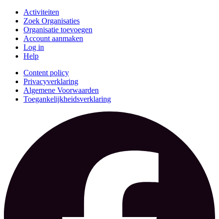
Activiteiten
Zoek Organisaties
Organisatie toevoegen
Account aanmaken
Log in
Help
Content policy
Privacyverklaring
Algemene Voorwaarden
Toegankelijkheidsverklaring