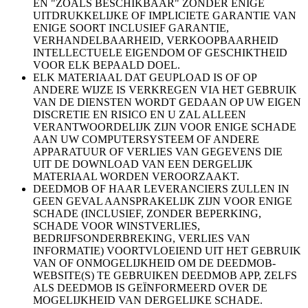
EN "ZOALS BESCHIKBAAR" ZONDER ENIGE
UITDRUKKELIJKE OF IMPLICIETE GARANTIE VAN
ENIGE SOORT INCLUSIEF GARANTIE,
VERHANDELBAARHEID, VERKOOPBAARHEID
INTELLECTUELE EIGENDOM OF GESCHIKTHEID
VOOR ELK BEPAALD DOEL.
ELK MATERIAAL DAT GEUPLOAD IS OF OP
ANDERE WIJZE IS VERKREGEN VIA HET GEBRUIK
VAN DE DIENSTEN WORDT GEDAAN OP UW EIGEN
DISCRETIE EN RISICO EN U ZAL ALLEEN
VERANTWOORDELIJK ZIJN VOOR ENIGE SCHADE
AAN UW COMPUTERSYSTEEM OF ANDERE
APPARATUUR OF VERLIES VAN GEGEVENS DIE
UIT DE DOWNLOAD VAN EEN DERGELIJK
MATERIAAL WORDEN VEROORZAAKT.
DEEDMOB OF HAAR LEVERANCIERS ZULLEN IN
GEEN GEVAL AANSPRAKELIJK ZIJN VOOR ENIGE
SCHADE (INCLUSIEF, ZONDER BEPERKING,
SCHADE VOOR WINSTVERLIES,
BEDRIJFSONDERBREKING, VERLIES VAN
INFORMATIE) VOORTVLOEIEND UIT HET GEBRUIK
VAN OF ONMOGELIJKHEID OM DE DEEDMOB-
WEBSITE(S) TE GEBRUIKEN DEEDMOB APP, ZELFS
ALS DEEDMOB IS GEÏNFORMEERD OVER DE
MOGELIJKHEID VAN DERGELIJKE SCHADE.