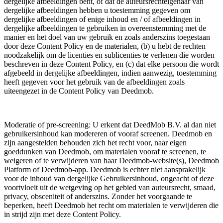
dergelijke afbeeldingen bent, of dat de auteursrechteigenaar van
dergelijke afbeeldingen hebben u toestemming gegeven om
dergelijke afbeeldingen of enige inhoud en / of afbeeldingen in
dergelijke afbeeldingen te gebruiken in overeenstemming met de
manier en het doel van uw gebruik en zoals anderszins toegestaan ​​
door deze Content Policy en de materialen, (b) u hebt de rechten
noodzakelijk om de licenties en sublicenties te verlenen die worden
beschreven in deze Content Policy, en (c) dat elke persoon die wordt
afgebeeld in dergelijke afbeeldingen, indien aanwezig, toestemming
heeft gegeven voor het gebruik van de afbeeldingen zoals
uiteengezet in de Content Policy van Deedmob.
Moderatie of pre-screening: U erkent dat DeedMob B.V. al dan niet
gebruikersinhoud kan modereren of vooraf screenen. Deedmob en
zijn aangestelden behouden zich het recht voor, naar eigen
goeddunken van Deedmob, om materialen vooraf te screenen, te
weigeren of te verwijderen van haar Deedmob-website(s), Deedmob
Platform of Deedmob-app. Deedmob is echter niet aansprakelijk
voor de inhoud van dergelijke Gebruikersinhoud, ongeacht of deze
voortvloeit uit de wetgeving op het gebied van auteursrecht, smaad,
privacy, obsceniteit of anderszins. Zonder het voorgaande te
beperken, heeft Deedmob het recht om materialen te verwijderen die
in strijd zijn met deze Content Policy.