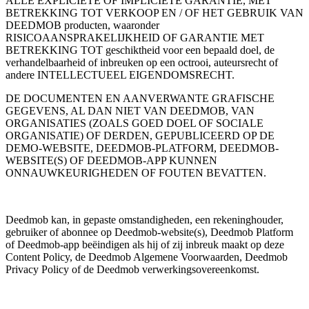
ALLE EXPLICIETE OF IMPLICIETE GARANTIE, MET
BETREKKING TOT VERKOOP EN / OF HET GEBRUIK VAN
DEEDMOB producten, waaronder
RISICOAANSPRAKELIJKHEID OF GARANTIE MET
BETREKKING TOT geschiktheid voor een bepaald doel, de
verhandelbaarheid of inbreuken op een octrooi, auteursrecht of
andere INTELLECTUEEL EIGENDOMSRECHT.
DE DOCUMENTEN EN AANVERWANTE GRAFISCHE
GEGEVENS, AL DAN NIET VAN DEEDMOB, VAN
ORGANISATIES (ZOALS GOED DOEL OF SOCIALE
ORGANISATIE) OF DERDEN, GEPUBLICEERD OP DE
DEMO-WEBSITE, DEEDMOB-PLATFORM, DEEDMOB-
WEBSITE(S) OF DEEDMOB-APP KUNNEN
ONNAUWKEURIGHEDEN OF FOUTEN BEVATTEN.
Deedmob kan, in gepaste omstandigheden, een rekeninghouder,
gebruiker of abonnee op Deedmob-website(s), Deedmob Platform
of Deedmob-app beëindigen als hij of zij inbreuk maakt op deze
Content Policy, de Deedmob Algemene Voorwaarden, Deedmob
Privacy Policy of de Deedmob verwerkingsovereenkomst.