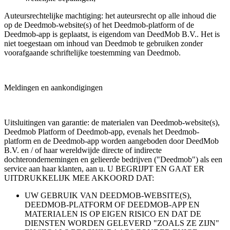
Auteursrechtelijke machtiging: het auteursrecht op alle inhoud die
op de Deedmob-website(s) of het Deedmob-platform of de
Deedmob-app is geplaatst, is eigendom van DeedMob B.V.. Het is
niet toegestaan ​​om inhoud van Deedmob te gebruiken zonder
voorafgaande schriftelijke toestemming van Deedmob.
Meldingen en aankondigingen
Uitsluitingen van garantie: de materialen van Deedmob-website(s),
Deedmob Platform of Deedmob-app, evenals het Deedmob-
platform en de Deedmob-app worden aangeboden door DeedMob
B.V. en / of haar wereldwijde directe of indirecte
dochterondernemingen en gelieerde bedrijven ("Deedmob") als een
service aan haar klanten, aan u. U BEGRIJPT EN GAAT ER
UITDRUKKELIJK MEE AKKOORD DAT:
UW GEBRUIK VAN DEEDMOB-WEBSITE(S),
DEEDMOB-PLATFORM OF DEEDMOB-APP EN
MATERIALEN IS OP EIGEN RISICO EN DAT DE
DIENSTEN WORDEN GELEVERD "ZOALS ZE ZIJN"