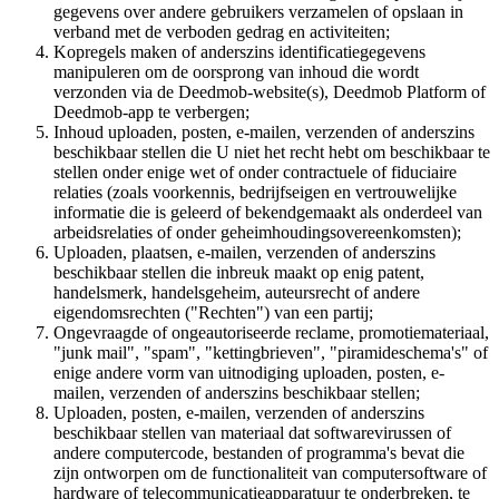
gegevens over andere gebruikers verzamelen of opslaan in
verband met de verboden gedrag en activiteiten;
Kopregels maken of anderszins identificatiegegevens
manipuleren om de oorsprong van inhoud die wordt
verzonden via de Deedmob-website(s), Deedmob Platform of
Deedmob-app te verbergen;
Inhoud uploaden, posten, e-mailen, verzenden of anderszins
beschikbaar stellen die U niet het recht hebt om beschikbaar te
stellen onder enige wet of onder contractuele of fiduciaire
relaties (zoals voorkennis, bedrijfseigen en vertrouwelijke
informatie die is geleerd of bekendgemaakt als onderdeel van
arbeidsrelaties of onder geheimhoudingsovereenkomsten);
Uploaden, plaatsen, e-mailen, verzenden of anderszins
beschikbaar stellen die inbreuk maakt op enig patent,
handelsmerk, handelsgeheim, auteursrecht of andere
eigendomsrechten ("Rechten") van een partij;
Ongevraagde of ongeautoriseerde reclame, promotiemateriaal,
"junk mail", "spam", "kettingbrieven", "piramideschema's" of
enige andere vorm van uitnodiging uploaden, posten, e-
mailen, verzenden of anderszins beschikbaar stellen;
Uploaden, posten, e-mailen, verzenden of anderszins
beschikbaar stellen van materiaal dat softwarevirussen of
andere computercode, bestanden of programma's bevat die
zijn ontworpen om de functionaliteit van computersoftware of
hardware of telecommunicatieapparatuur te onderbreken, te