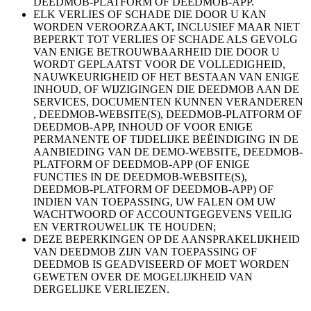
DEEDMOB-PLATFORM OF DEEDMOB-APP.
ELK VERLIES OF SCHADE DIE DOOR U KAN
WORDEN VEROORZAAKT, INCLUSIEF MAAR NIET
BEPERKT TOT VERLIES OF SCHADE ALS GEVOLG
VAN ENIGE BETROUWBAARHEID DIE DOOR U
WORDT GEPLAATST VOOR DE VOLLEDIGHEID,
NAUWKEURIGHEID OF HET BESTAAN VAN ENIGE
INHOUD, OF WIJZIGINGEN DIE DEEDMOB AAN DE
SERVICES, DOCUMENTEN KUNNEN VERANDEREN
, DEEDMOB-WEBSITE(S), DEEDMOB-PLATFORM OF
DEEDMOB-APP, INHOUD OF VOOR ENIGE
PERMANENTE OF TIJDELIJKE BEËINDIGING IN DE
AANBIEDING VAN DE DEMO-WEBSITE, DEEDMOB-
PLATFORM OF DEEDMOB-APP (OF ENIGE
FUNCTIES IN DE DEEDMOB-WEBSITE(S),
DEEDMOB-PLATFORM OF DEEDMOB-APP) OF
INDIEN VAN TOEPASSING, UW FALEN OM UW
WACHTWOORD OF ACCOUNTGEGEVENS VEILIG
EN VERTROUWELIJK TE HOUDEN;
DEZE BEPERKINGEN OP DE AANSPRAKELIJKHEID
VAN DEEDMOB ZIJN VAN TOEPASSING OF
DEEDMOB IS GEADVISEERD OF MOET WORDEN
GEWETEN OVER DE MOGELIJKHEID VAN
DERGELIJKE VERLIEZEN.