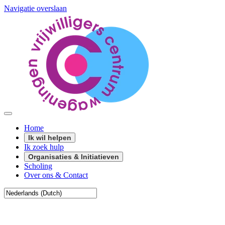
Navigatie overslaan
Home
Ik wil helpen
Ik zoek hulp
Organisaties & Initiatieven
Scholing
Over ons & Contact