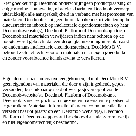
Niet-goedkeuring: Deedmob onderschrijft geen productplaatsing of
enige mening, aanbeveling of advies daarin, en Deedmob verwerpt
uitdrukkelijk alle aansprakelijkheid in verband met het promoten van
materialen. Deedmob staat geen inbreukmakende activiteiten op het
auteursrecht en inbreuk op intellectuele eigendomsrechten op haar
Deedmob-website(s), Deedmob Platform of Deedmob-app toe, en
Deedmob zal materialen verwijderen indien naar behoren op de
hoogte wordt gebracht dat een dergelijke inzending inbreuk maakt
op andermans intellectuele eigendomsrechten. DeedMob B.V.
behoudt zich het recht voor om materialen naar eigen goeddunken
en zonder voorafgaande kennisgeving te verwijderen.
Eigendom: Tenzij anders overeengekomen, claimt DeedMob B.V.
geen eigendom van materialen die door u zijn ingediend, gepost,
verzonden, beschikbaar gesteld of weergegeven op of via de
Deedmob-website(s), Deedmob Platform of Deedmob-app.
Deedmob is niet verplicht om ingezonden materialen te plaatsen of
te gebruiken. Materiaal, informatie of andere communicatie die u
verzendt naar of plaatst op een Deedmob-website(s), Deedmob
Platform of Deedmob-app wordt beschouwd als niet-vertrouwelijk
en niet-eigendomsrechtelijk beschermd.