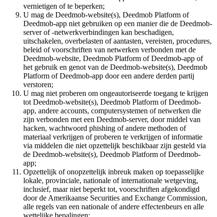
vernietigen of te beperken;
U mag de Deedmob-website(s), Deedmob Platform of
Deedmob-app niet gebruiken op een manier die de Deedmob-
server of -netwerkverbindingen kan beschadigen,
uitschakelen, overbelasten of aantasten, vereisten, procedures,
beleid of voorschriften van netwerken verbonden met de
Deedmob-website, Deedmob Platform of Deedmob-app of
het gebruik en genot van de Deedmob-website(s), Deedmob
Platform of Deedmob-app door een andere derden partij
verstoren;
U mag niet proberen om ongeautoriseerde toegang te krijgen
tot Deedmob-website(s), Deedmob Platform of Deedmob-
app, andere accounts, computersystemen of netwerken die
zijn verbonden met een Deedmob-server, door middel van
hacken, wachtwoord phishing of andere methoden of
materiaal verkrijgen of proberen te verkrijgen of informatie
via middelen die niet opzettelijk beschikbaar zijn gesteld via
de Deedmob-website(s), Deedmob Platform of Deedmob-
app;
Opzettelijk of onopzettelijk inbreuk maken op toepasselijke
lokale, provinciale, nationale of internationale wetgeving,
inclusief, maar niet beperkt tot, voorschriften afgekondigd
door de Amerikaanse Securities and Exchange Commission,
alle regels van een nationale of andere effectenbeurs en alle
wettelijke bepalingen;