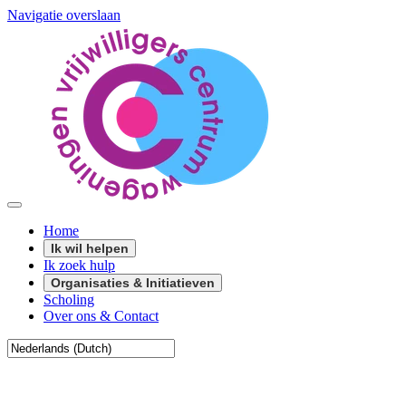
Navigatie overslaan
Home
Ik wil helpen
Ik zoek hulp
Organisaties & Initiatieven
Scholing
Over ons & Contact