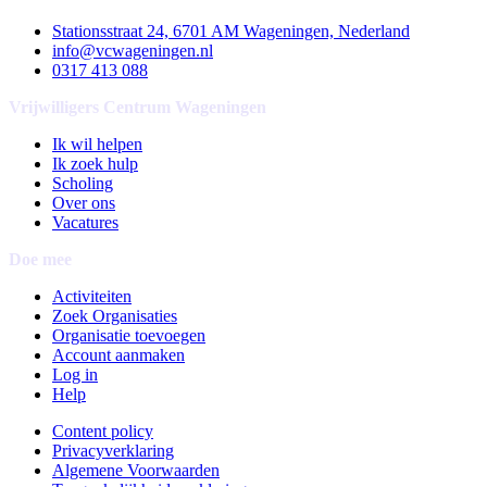
Stationsstraat 24, 6701 AM Wageningen, Nederland
info@vcwageningen.nl
0317 413 088
Vrijwilligers Centrum Wageningen
Ik wil helpen
Ik zoek hulp
Scholing
Over ons
Vacatures
Doe mee
Activiteiten
Zoek Organisaties
Organisatie toevoegen
Account aanmaken
Log in
Help
Content policy
Privacyverklaring
Algemene Voorwaarden