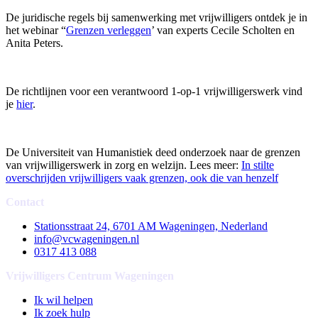
De juridische regels bij samenwerking met vrijwilligers ontdek je in
het webinar “
Grenzen verleggen
’ van experts Cecile Scholten en
Anita Peters.
De richtlijnen voor een verantwoord 1-op-1 vrijwilligerswerk vind
je
hier
.
De Universiteit van Humanistiek deed onderzoek naar de grenzen
van vrijwilligerswerk in zorg en welzijn. Lees meer:
In stilte
overschrijden vrijwilligers vaak grenzen, ook die van henzelf
Contact
Stationsstraat 24, 6701 AM Wageningen, Nederland
info@vcwageningen.nl
0317 413 088
Vrijwilligers Centrum Wageningen
Ik wil helpen
Ik zoek hulp