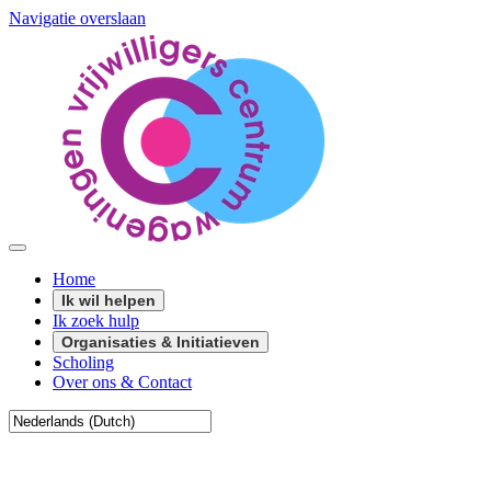
Navigatie overslaan
Home
Ik wil helpen
Ik zoek hulp
Organisaties & Initiatieven
Scholing
Over ons & Contact