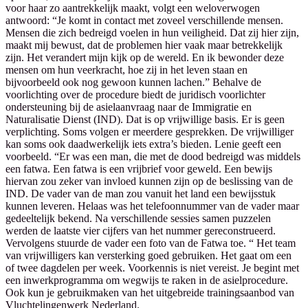
voor haar zo aantrekkelijk maakt, volgt een weloverwogen
antwoord: “Je komt in contact met zoveel verschillende mensen.
Mensen die zich bedreigd voelen in hun veiligheid. Dat zij hier zijn,
maakt mij bewust, dat de problemen hier vaak maar betrekkelijk
zijn. Het verandert mijn kijk op de wereld. En ik bewonder deze
mensen om hun veerkracht, hoe zij in het leven staan en
bijvoorbeeld ook nog gewoon kunnen lachen.” Behalve de
voorlichting over de procedure biedt de juridisch voorlichter
ondersteuning bij de asielaanvraag naar de Immigratie en
Naturalisatie Dienst (IND). Dat is op vrijwillige basis. Er is geen
verplichting. Soms volgen er meerdere gesprekken. De vrijwilliger
kan soms ook daadwerkelijk iets extra’s bieden. Lenie geeft een
voorbeeld. “Er was een man, die met de dood bedreigd was middels
een fatwa. Een fatwa is een vrijbrief voor geweld. Een bewijs
hiervan zou zeker van invloed kunnen zijn op de beslissing van de
IND. De vader van de man zou vanuit het land een bewijsstuk
kunnen leveren. Helaas was het telefoonnummer van de vader maar
gedeeltelijk bekend. Na verschillende sessies samen puzzelen
werden de laatste vier cijfers van het nummer gereconstrueerd.
Vervolgens stuurde de vader een foto van de Fatwa toe. “ Het team
van vrijwilligers kan versterking goed gebruiken. Het gaat om een
of twee dagdelen per week. Voorkennis is niet vereist. Je begint met
een inwerkprogramma om wegwijs te raken in de asielprocedure.
Ook kun je gebruikmaken van het uitgebreide trainingsaanbod van
Vluchtelingenwerk Nederland.