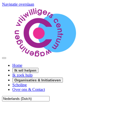
Navigatie overslaan
Home
Ik wil helpen
Ik zoek hulp
Organisaties & Initiatieven
Scholing
Over ons & Contact