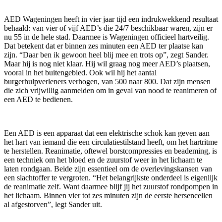
AED Wageningen heeft in vier jaar tijd een indrukwekkend resultaat
behaald: van vier of vijf AED’s die 24/7 beschikbaar waren, zijn er
nu 55 in de hele stad. Daarmee is Wageningen officieel hartveilig.
Dat betekent dat er binnen zes minuten een AED ter plaatse kan
zijn. “Daar ben ik gewoon heel blij mee en trots op”, zegt Sander.
Maar hij is nog niet klaar. Hij wil graag nog meer AED’s plaatsen,
vooral in het buitengebied. Ook wil hij het aantal
burgerhulpverleners verhogen, van 500 naar 800. Dat zijn mensen
die zich vrijwillig aanmelden om in geval van nood te reanimeren of
een AED te bedienen.
Een AED is een apparaat dat een elektrische schok kan geven aan
het hart van iemand die een circulatiestilstand heeft, om het hartritme
te herstellen. Reanimatie, oftewel borstcompressies en beademing, is
een techniek om het bloed en de zuurstof weer in het lichaam te
laten rondgaan. Beide zijn essentieel om de overlevingskansen van
een slachtoffer te vergroten. “Het belangrijkste onderdeel is eigenlijk
de reanimatie zelf. Want daarmee blijf jij het zuurstof rondpompen in
het lichaam. Binnen vier tot zes minuten zijn de eerste hersencellen
al afgestorven”, legt Sander uit.