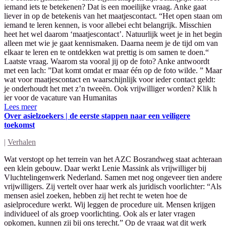
iemand iets te betekenen? Dat is een moeilijke vraag. Anke gaat
liever in op de betekenis van het maatjescontact. “Het open staan om
iemand te leren kennen, is voor allebei echt belangrijk. Misschien
heet het wel daarom ‘maatjescontact’. Natuurlijk weet je in het begin
alleen met wie je gaat kennismaken. Daarna neem je de tijd om van
elkaar te leren en te ontdekken wat prettig is om samen te doen.“
Laatste vraag. Waarom sta vooral jij op de foto? Anke antwoordt
met een lach: ”Dat komt omdat er maar één op de foto wilde. ” Maar
wat voor maatjescontact en waarschijnlijk voor ieder contact geldt:
je onderhoudt het met z’n tweeën. Ook vrijwilliger worden? Klik h
ier voor de vacature van Humanitas
Lees meer
Over asielzoekers | de eerste stappen naar een veiligere
toekomst
|
Verhalen
Wat verstopt op het terrein van het AZC Bosrandweg staat achteraan
een klein gebouw. Daar werkt Lenie Massink als vrijwilliger bij
Vluchtelingenwerk Nederland. Samen met nog ongeveer tien andere
vrijwilligers. Zij vertelt over haar werk als juridisch voorlichter: “Als
mensen asiel zoeken, hebben zij het recht te weten hoe de
asielprocedure werkt. Wij leggen de procedure uit. Mensen krijgen
individueel of als groep voorlichting. Ook als er later vragen
opkomen, kunnen zij bij ons terecht.” Op de vraag wat dit werk