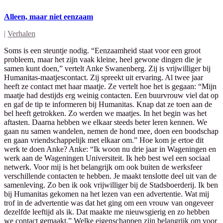
Alleen, maar niet eenzaam
|
Verhalen
Soms is een steuntje nodig. “Eenzaamheid staat voor een groot
probleem, maar het zijn vaak kleine, heel gewone dingen die je
samen kunt doen,” vertelt Anke Swanenberg. Zij is vrijwilliger bij
Humanitas-maatjescontact. Zij spreekt uit ervaring. Al twee jaar
heeft ze contact met haar maatje. Ze vertelt hoe het is gegaan: “Mijn
maatje had destijds erg weinig contacten. Een buurvrouw viel dat op
en gaf de tip te informeren bij Humanitas. Knap dat ze toen aan de
bel heeft getrokken. Zo werden we maatjes. In het begin was het
aftasten. Daarna hebben we elkaar steeds beter leren kennen. We
gaan nu samen wandelen, nemen de hond mee, doen een boodschap
en gaan vriendschappelijk met elkaar om.” Hoe kom je ertoe dit
werk te doen Anke? Anke: “Ik woon nu drie jaar in Wageningen en
werk aan de Wageningen Universiteit. Ik heb best wel een sociaal
netwerk. Voor mij is het belangrijk om ook buiten de werksfeer
verschillende contacten te hebben. Je maakt tenslotte deel uit van de
samenleving. Zo ben ik ook vrijwilliger bij de Stadsboerderij. Ik ben
bij Humanitas gekomen na het lezen van een advertentie. Wat mij
trof in de advertentie was dat het ging om een vrouw van ongeveer
dezelfde leeftijd als ik. Dat maakte me nieuwsgierig en zo hebben
we contact gemaakt.” Welke eigenschappen zijn belangrijk om voor