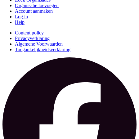
Organisatie toevoegen
Account aanmaken
Log in
Help
Content policy
Privacyverklaring
Algemene Voorwaarden
Toegankelijkheidsverklaring