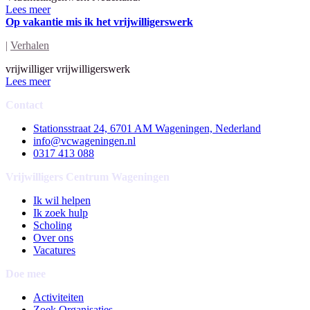
Lees meer
Op vakantie mis ik het vrijwilligerswerk
|
Verhalen
vrijwilliger vrijwilligerswerk
Lees meer
Contact
Stationsstraat 24, 6701 AM Wageningen, Nederland
info@vcwageningen.nl
0317 413 088
Vrijwilligers Centrum Wageningen
Ik wil helpen
Ik zoek hulp
Scholing
Over ons
Vacatures
Doe mee
Activiteiten
Zoek Organisaties