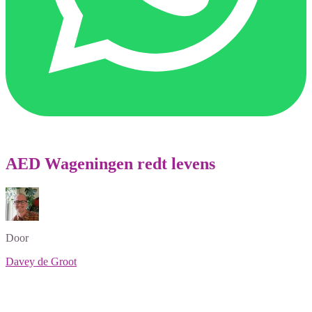
AED Wageningen redt levens
Door
Davey de Groot