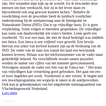
zijn. Het verandert mijn kijk op de wereld. En ik bewonder deze
mensen om hun veerkracht, hoe zij in het leven staan en
bijvoorbeeld ook nog gewoon kunnen lachen.” Behalve de
voorlichting over de procedure biedt de juridisch voorlichter
ondersteuning bij de asielaanvraag naar de Immigratie en
Naturalisatie Dienst (IND). Dat is op vrijwillige basis. Er is geen
verplichting. Soms volgen er meerdere gesprekken. De vrijwilliger
kan soms ook daadwerkelijk iets extra’s bieden. Lenie geeft een
voorbeeld. “Er was een man, die met de dood bedreigd was middels
een fatwa. Een fatwa is een vrijbrief voor geweld. Een bewijs
hiervan zou zeker van invloed kunnen zijn op de beslissing van de
IND. De vader van de man zou vanuit het land een bewijsstuk
kunnen leveren. Helaas was het telefoonnummer van de vader maar
gedeeltelijk bekend. Na verschillende sessies samen puzzelen
werden de laatste vier cijfers van het nummer gereconstrueerd.
Vervolgens stuurde de vader een foto van de Fatwa toe. “ Het team
van vrijwilligers kan versterking goed gebruiken. Het gaat om een
of twee dagdelen per week. Voorkennis is niet vereist. Je begint met
een inwerkprogramma om wegwijs te raken in de asielprocedure.
Ook kun je gebruikmaken van het uitgebreide trainingsaanbod van
Vluchtelingenwerk Nederland.
Lees meer
Contact