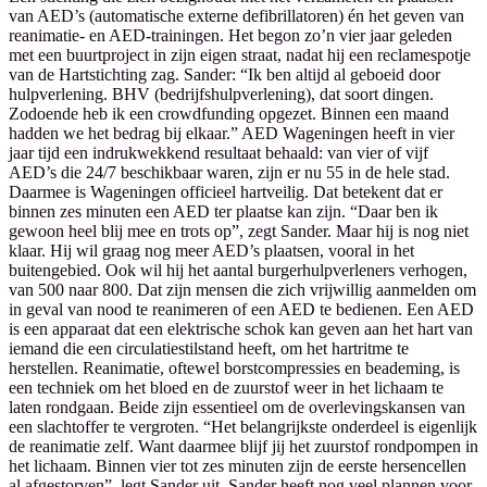
van AED’s (automatische externe defibrillatoren) én het geven van
reanimatie- en AED-trainingen. Het begon zo’n vier jaar geleden
met een buurtproject in zijn eigen straat, nadat hij een reclamespotje
van de Hartstichting zag. Sander: “Ik ben altijd al geboeid door
hulpverlening. BHV (bedrijfshulpverlening), dat soort dingen.
Zodoende heb ik een crowdfunding opgezet. Binnen een maand
hadden we het bedrag bij elkaar.” AED Wageningen heeft in vier
jaar tijd een indrukwekkend resultaat behaald: van vier of vijf
AED’s die 24/7 beschikbaar waren, zijn er nu 55 in de hele stad.
Daarmee is Wageningen officieel hartveilig. Dat betekent dat er
binnen zes minuten een AED ter plaatse kan zijn. “Daar ben ik
gewoon heel blij mee en trots op”, zegt Sander. Maar hij is nog niet
klaar. Hij wil graag nog meer AED’s plaatsen, vooral in het
buitengebied. Ook wil hij het aantal burgerhulpverleners verhogen,
van 500 naar 800. Dat zijn mensen die zich vrijwillig aanmelden om
in geval van nood te reanimeren of een AED te bedienen. Een AED
is een apparaat dat een elektrische schok kan geven aan het hart van
iemand die een circulatiestilstand heeft, om het hartritme te
herstellen. Reanimatie, oftewel borstcompressies en beademing, is
een techniek om het bloed en de zuurstof weer in het lichaam te
laten rondgaan. Beide zijn essentieel om de overlevingskansen van
een slachtoffer te vergroten. “Het belangrijkste onderdeel is eigenlijk
de reanimatie zelf. Want daarmee blijf jij het zuurstof rondpompen in
het lichaam. Binnen vier tot zes minuten zijn de eerste hersencellen
al afgestorven”, legt Sander uit. Sander heeft nog veel plannen voor