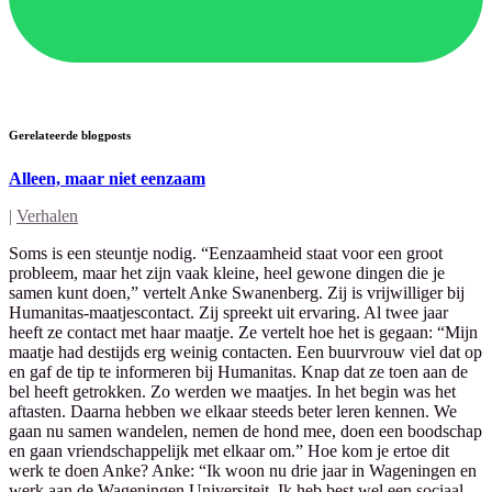
Gerelateerde blogposts
Alleen, maar niet eenzaam
|
Verhalen
Soms is een steuntje nodig. “Eenzaamheid staat voor een groot
probleem, maar het zijn vaak kleine, heel gewone dingen die je
samen kunt doen,” vertelt Anke Swanenberg. Zij is vrijwilliger bij
Humanitas-maatjescontact. Zij spreekt uit ervaring. Al twee jaar
heeft ze contact met haar maatje. Ze vertelt hoe het is gegaan: “Mijn
maatje had destijds erg weinig contacten. Een buurvrouw viel dat op
en gaf de tip te informeren bij Humanitas. Knap dat ze toen aan de
bel heeft getrokken. Zo werden we maatjes. In het begin was het
aftasten. Daarna hebben we elkaar steeds beter leren kennen. We
gaan nu samen wandelen, nemen de hond mee, doen een boodschap
en gaan vriendschappelijk met elkaar om.” Hoe kom je ertoe dit
werk te doen Anke? Anke: “Ik woon nu drie jaar in Wageningen en
werk aan de Wageningen Universiteit. Ik heb best wel een sociaal