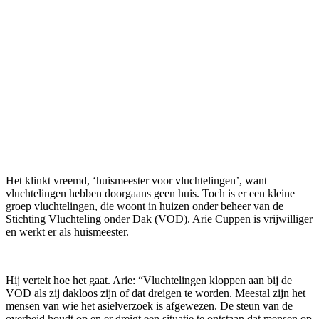
Het klinkt vreemd, ‘huismeester voor vluchtelingen’, want
vluchtelingen hebben doorgaans geen huis. Toch is er een kleine
groep vluchtelingen, die woont in huizen onder beheer van de
Stichting Vluchteling onder Dak (VOD). Arie Cuppen is vrijwilliger
en werkt er als huismeester.
Hij vertelt hoe het gaat. Arie: “Vluchtelingen kloppen aan bij de
VOD als zij dakloos zijn of dat dreigen te worden. Meestal zijn het
mensen van wie het asielverzoek is afgewezen. De steun van de
overheid houdt op en er dreigt een situatie te ontstaan dat mensen op