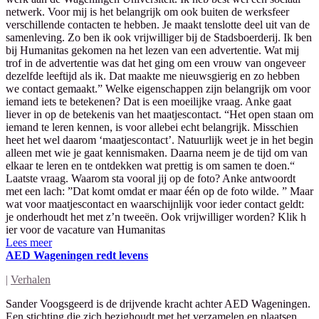
netwerk. Voor mij is het belangrijk om ook buiten de werksfeer
verschillende contacten te hebben. Je maakt tenslotte deel uit van de
samenleving. Zo ben ik ook vrijwilliger bij de Stadsboerderij. Ik ben
bij Humanitas gekomen na het lezen van een advertentie. Wat mij
trof in de advertentie was dat het ging om een vrouw van ongeveer
dezelfde leeftijd als ik. Dat maakte me nieuwsgierig en zo hebben
we contact gemaakt.” Welke eigenschappen zijn belangrijk om voor
iemand iets te betekenen? Dat is een moeilijke vraag. Anke gaat
liever in op de betekenis van het maatjescontact. “Het open staan om
iemand te leren kennen, is voor allebei echt belangrijk. Misschien
heet het wel daarom ‘maatjescontact’. Natuurlijk weet je in het begin
alleen met wie je gaat kennismaken. Daarna neem je de tijd om van
elkaar te leren en te ontdekken wat prettig is om samen te doen.“
Laatste vraag. Waarom sta vooral jij op de foto? Anke antwoordt
met een lach: ”Dat komt omdat er maar één op de foto wilde. ” Maar
wat voor maatjescontact en waarschijnlijk voor ieder contact geldt:
je onderhoudt het met z’n tweeën. Ook vrijwilliger worden? Klik h
ier voor de vacature van Humanitas
Lees meer
AED Wageningen redt levens
|
Verhalen
Sander Voogsgeerd is de drijvende kracht achter AED Wageningen.
Een stichting die zich bezighoudt met het verzamelen en plaatsen