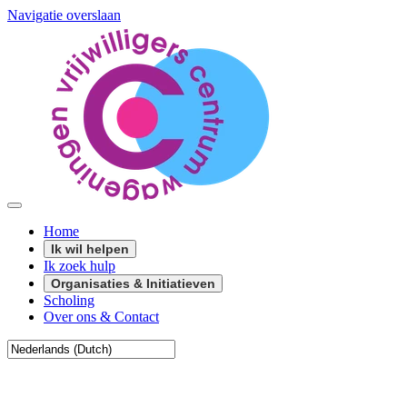
Navigatie overslaan
Home
Ik wil helpen
Ik zoek hulp
Organisaties & Initiatieven
Scholing
Over ons & Contact