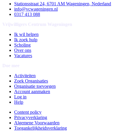
Stationsstraat 24, 6701 AM Wageningen, Nederland
info@vcwageningen.nl
0317 413 088
Vrijwilligers Centrum Wageningen
Ik wil helpen
Ik zoek hulp
Scholing
Over ons
Vacatures
Doe mee
Activiteiten
Zoek Organisaties
Organisatie toevoegen
Account aanmaken
Log in
Help
Content policy
Privacyverklaring
Algemene Voorwaarden
Toegankelijkheidsverklaring