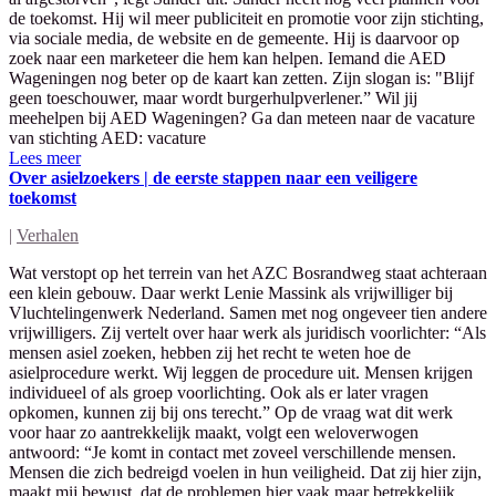
de toekomst. Hij wil meer publiciteit en promotie voor zijn stichting,
via sociale media, de website en de gemeente. Hij is daarvoor op
zoek naar een marketeer die hem kan helpen. Iemand die AED
Wageningen nog beter op de kaart kan zetten. Zijn slogan is: "Blijf
geen toeschouwer, maar wordt burgerhulpverlener.” Wil jij
meehelpen bij AED Wageningen? Ga dan meteen naar de vacature
van stichting AED: vacature
Lees meer
Over asielzoekers | de eerste stappen naar een veiligere
toekomst
|
Verhalen
Wat verstopt op het terrein van het AZC Bosrandweg staat achteraan
een klein gebouw. Daar werkt Lenie Massink als vrijwilliger bij
Vluchtelingenwerk Nederland. Samen met nog ongeveer tien andere
vrijwilligers. Zij vertelt over haar werk als juridisch voorlichter: “Als
mensen asiel zoeken, hebben zij het recht te weten hoe de
asielprocedure werkt. Wij leggen de procedure uit. Mensen krijgen
individueel of als groep voorlichting. Ook als er later vragen
opkomen, kunnen zij bij ons terecht.” Op de vraag wat dit werk
voor haar zo aantrekkelijk maakt, volgt een weloverwogen
antwoord: “Je komt in contact met zoveel verschillende mensen.
Mensen die zich bedreigd voelen in hun veiligheid. Dat zij hier zijn,
maakt mij bewust, dat de problemen hier vaak maar betrekkelijk