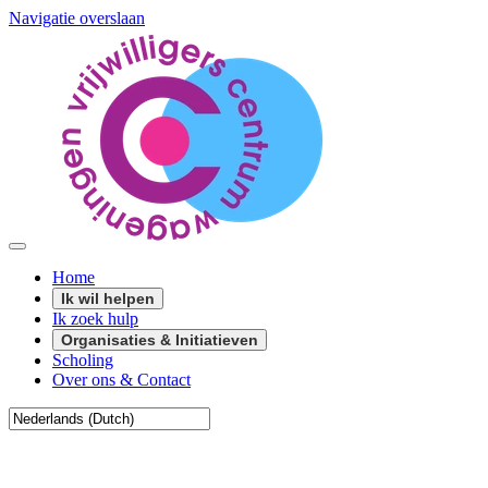
Navigatie overslaan
Home
Ik wil helpen
Ik zoek hulp
Organisaties & Initiatieven
Scholing
Over ons & Contact