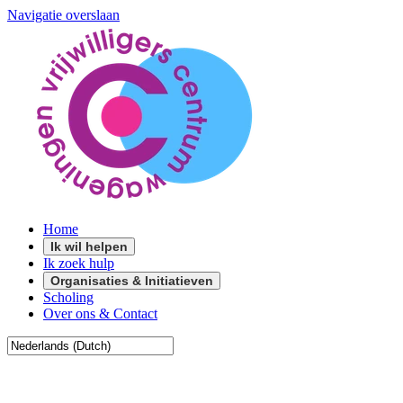
Navigatie overslaan
Home
Ik wil helpen
Ik zoek hulp
Organisaties & Initiatieven
Scholing
Over ons & Contact