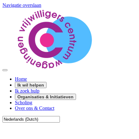
Navigatie overslaan
Home
Ik wil helpen
Ik zoek hulp
Organisaties & Initiatieven
Scholing
Over ons & Contact