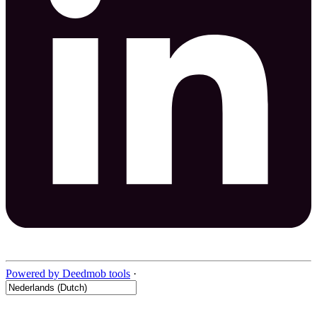
Powered by Deedmob tools
·