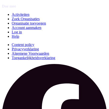
Doe mee
Activiteiten
Zoek Organisaties
Organisatie toevoegen
Account aanmaken
Log in
Help
Content policy
Privacyverklaring
Algemene Voorwaarden
Toegankelijkheidsverklaring