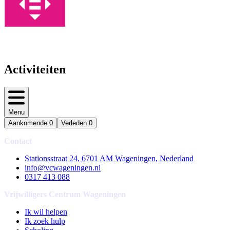
Activiteiten
Menu
Aankomende
0
Verleden
0
Contact
Stationsstraat 24, 6701 AM Wageningen, Nederland
info@vcwageningen.nl
0317 413 088
Vrijwilligers Centrum Wageningen
Ik wil helpen
Ik zoek hulp