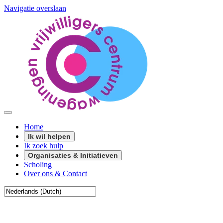
Navigatie overslaan
Home
Ik wil helpen
Ik zoek hulp
Organisaties & Initiatieven
Scholing
Over ons & Contact