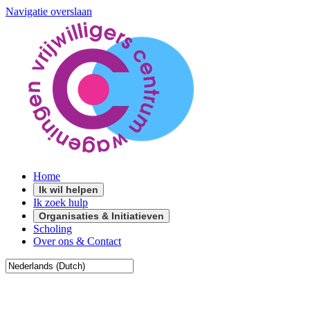
Navigatie overslaan
Home
Ik wil helpen
Ik zoek hulp
Organisaties & Initiatieven
Scholing
Over ons & Contact