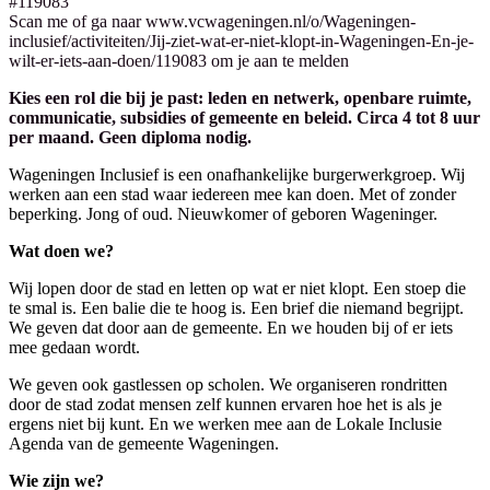
#119083
Scan me of ga naar www.vcwageningen.nl/o/Wageningen-
inclusief/activiteiten/Jij-ziet-wat-er-niet-klopt-in-Wageningen-En-je-
wilt-er-iets-aan-doen/119083 om je aan te melden
Kies een rol die bij je past: leden en netwerk, openbare ruimte,
communicatie, subsidies of gemeente en beleid. Circa 4 tot 8 uur
per maand. Geen diploma nodig.
Wageningen Inclusief is een onafhankelijke burgerwerkgroep. Wij
werken aan een stad waar iedereen mee kan doen. Met of zonder
beperking. Jong of oud. Nieuwkomer of geboren Wageninger.
Wat doen we?
Wij lopen door de stad en letten op wat er niet klopt. Een stoep die
te smal is. Een balie die te hoog is. Een brief die niemand begrijpt.
We geven dat door aan de gemeente. En we houden bij of er iets
mee gedaan wordt.
We geven ook gastlessen op scholen. We organiseren rondritten
door de stad zodat mensen zelf kunnen ervaren hoe het is als je
ergens niet bij kunt. En we werken mee aan de Lokale Inclusie
Agenda van de gemeente Wageningen.
Wie zijn we?