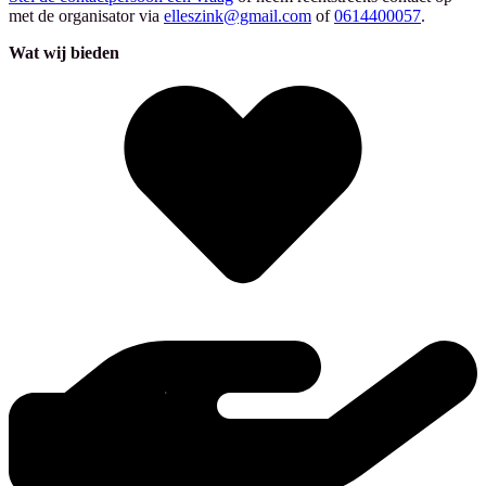
met de organisator via
elleszink@gmail.com
of
0614400057
.
Wat wij bieden