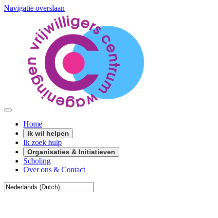
Navigatie overslaan
Home
Ik wil helpen
Ik zoek hulp
Organisaties & Initiatieven
Scholing
Over ons & Contact