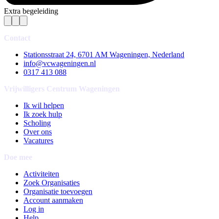
Extra begeleiding
Contact
Stationsstraat 24, 6701 AM Wageningen, Nederland
info@vcwageningen.nl
0317 413 088
Vrijwilligers Centrum Wageningen
Ik wil helpen
Ik zoek hulp
Scholing
Over ons
Vacatures
Doe mee
Activiteiten
Zoek Organisaties
Organisatie toevoegen
Account aanmaken
Log in
Help