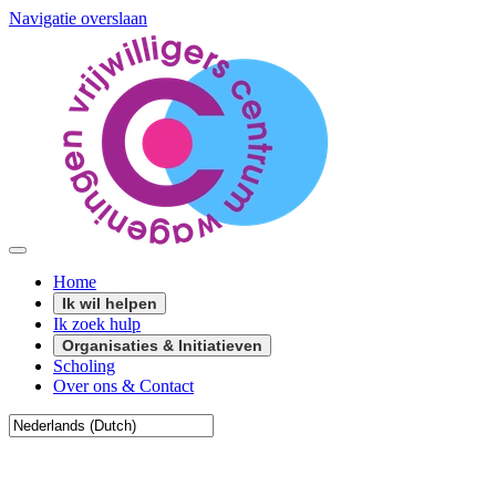
Navigatie overslaan
Home
Ik wil helpen
Ik zoek hulp
Organisaties & Initiatieven
Scholing
Over ons & Contact