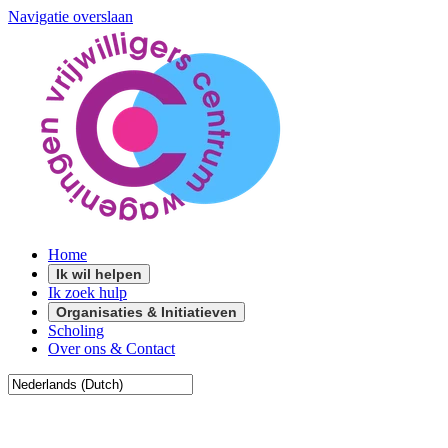
Navigatie overslaan
Home
Ik wil helpen
Ik zoek hulp
Organisaties & Initiatieven
Scholing
Over ons & Contact