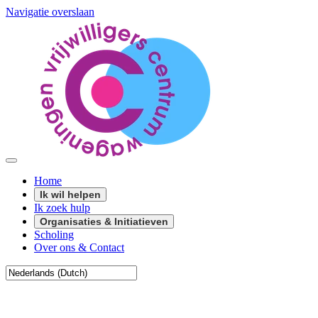
Navigatie overslaan
Home
Ik wil helpen
Ik zoek hulp
Organisaties & Initiatieven
Scholing
Over ons & Contact