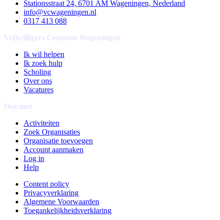
Stationsstraat 24, 6701 AM Wageningen, Nederland
info@vcwageningen.nl
0317 413 088
Vrijwilligers Centrum Wageningen
Ik wil helpen
Ik zoek hulp
Scholing
Over ons
Vacatures
Doe mee
Activiteiten
Zoek Organisaties
Organisatie toevoegen
Account aanmaken
Log in
Help
Content policy
Privacyverklaring
Algemene Voorwaarden
Toegankelijkheidsverklaring