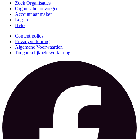
Zoek Organisaties
Organisatie toevoegen
Account aanmaken
Log in
Help
Content policy
Privacyverklaring
Algemene Voorwaarden
Toegankelijkheidsverklaring