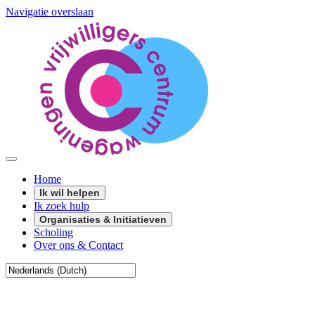
Navigatie overslaan
Home
Ik wil helpen
Ik zoek hulp
Organisaties & Initiatieven
Scholing
Over ons & Contact