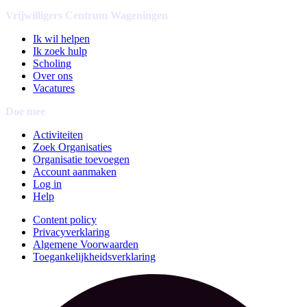
Vrijwilligers Centrum Wageningen
Ik wil helpen
Ik zoek hulp
Scholing
Over ons
Vacatures
Doe mee
Activiteiten
Zoek Organisaties
Organisatie toevoegen
Account aanmaken
Log in
Help
Content policy
Privacyverklaring
Algemene Voorwaarden
Toegankelijkheidsverklaring