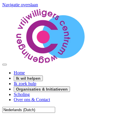
Navigatie overslaan
Home
Ik wil helpen
Ik zoek hulp
Organisaties & Initiatieven
Scholing
Over ons & Contact