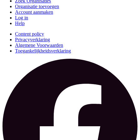
Zoek Organisaties
Organisatie toevoegen
Account aanmaken
Log in
Help
Content policy
Privacyverklaring
Algemene Voorwaarden
Toegankelijkheidsverklaring