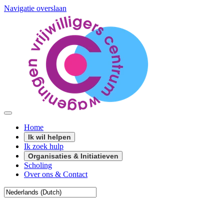
Navigatie overslaan
Home
Ik wil helpen
Ik zoek hulp
Organisaties & Initiatieven
Scholing
Over ons & Contact