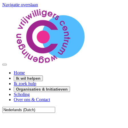
Navigatie overslaan
Home
Ik wil helpen
Ik zoek hulp
Organisaties & Initiatieven
Scholing
Over ons & Contact