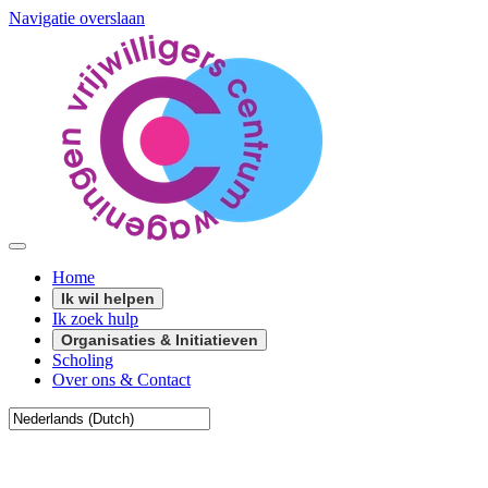
Navigatie overslaan
Home
Ik wil helpen
Ik zoek hulp
Organisaties & Initiatieven
Scholing
Over ons & Contact