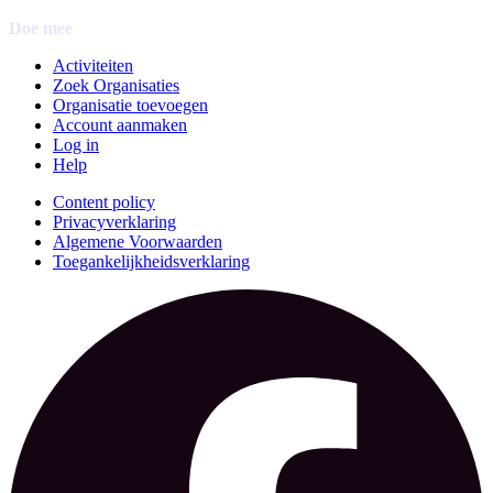
Doe mee
Activiteiten
Zoek Organisaties
Organisatie toevoegen
Account aanmaken
Log in
Help
Content policy
Privacyverklaring
Algemene Voorwaarden
Toegankelijkheidsverklaring