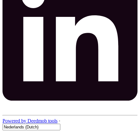
Powered by Deedmob tools
·