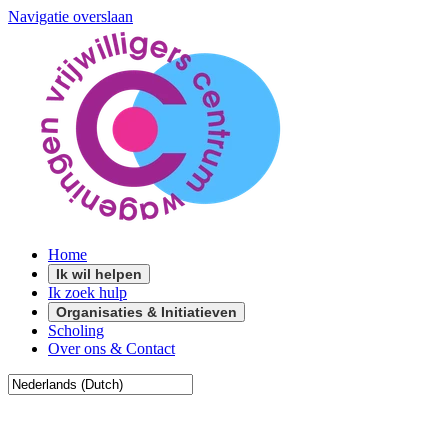
Navigatie overslaan
Home
Ik wil helpen
Ik zoek hulp
Organisaties & Initiatieven
Scholing
Over ons & Contact