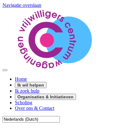
Navigatie overslaan
Home
Ik wil helpen
Ik zoek hulp
Organisaties & Initiatieven
Scholing
Over ons & Contact