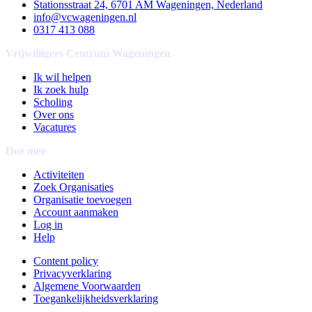
Stationsstraat 24, 6701 AM Wageningen, Nederland
info@vcwageningen.nl
0317 413 088
Vrijwilligers Centrum Wageningen
Ik wil helpen
Ik zoek hulp
Scholing
Over ons
Vacatures
Doe mee
Activiteiten
Zoek Organisaties
Organisatie toevoegen
Account aanmaken
Log in
Help
Content policy
Privacyverklaring
Algemene Voorwaarden
Toegankelijkheidsverklaring