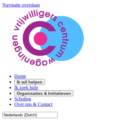
Navigatie overslaan
Home
Ik wil helpen
Ik zoek hulp
Organisaties & Initiatieven
Scholing
Over ons & Contact