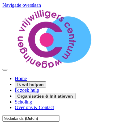
Navigatie overslaan
Home
Ik wil helpen
Ik zoek hulp
Organisaties & Initiatieven
Scholing
Over ons & Contact