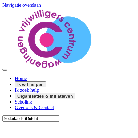
Navigatie overslaan
Home
Ik wil helpen
Ik zoek hulp
Organisaties & Initiatieven
Scholing
Over ons & Contact