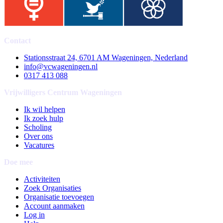
Contact
Stationsstraat 24, 6701 AM Wageningen, Nederland
info@vcwageningen.nl
0317 413 088
Vrijwilligers Centrum Wageningen
Ik wil helpen
Ik zoek hulp
Scholing
Over ons
Vacatures
Doe mee
Activiteiten
Zoek Organisaties
Organisatie toevoegen
Account aanmaken
Log in