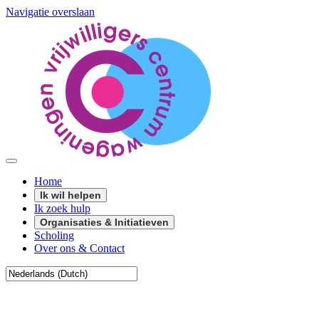
Navigatie overslaan
Home
Ik wil helpen
Ik zoek hulp
Organisaties & Initiatieven
Scholing
Over ons & Contact