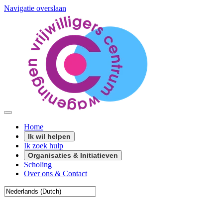
Navigatie overslaan
Home
Ik wil helpen
Ik zoek hulp
Organisaties & Initiatieven
Scholing
Over ons & Contact