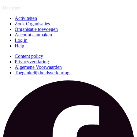
Doe mee
Activiteiten
Zoek Organisaties
Organisatie toevoegen
Account aanmaken
Log in
Help
Content policy
Privacyverklaring
Algemene Voorwaarden
Toegankelijkheidsverklaring