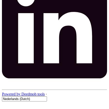
Powered by Deedmob tools
·