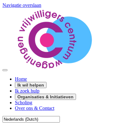
Navigatie overslaan
Home
Ik wil helpen
Ik zoek hulp
Organisaties & Initiatieven
Scholing
Over ons & Contact