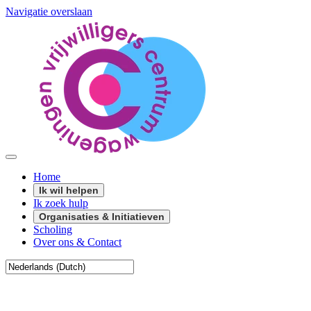
Navigatie overslaan
Home
Ik wil helpen
Ik zoek hulp
Organisaties & Initiatieven
Scholing
Over ons & Contact