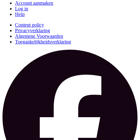
Account aanmaken
Log in
Help
Content policy
Privacyverklaring
Algemene Voorwaarden
Toegankelijkheidsverklaring