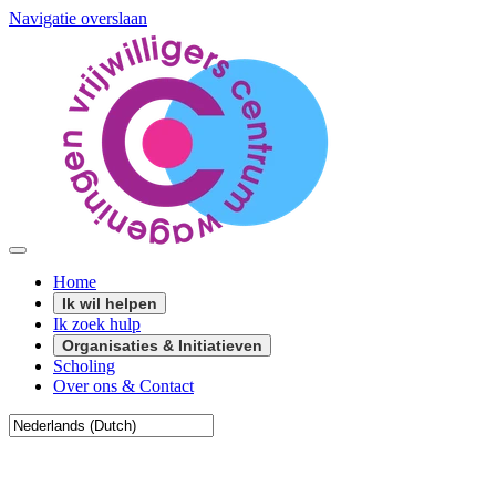
Navigatie overslaan
Home
Ik wil helpen
Ik zoek hulp
Organisaties & Initiatieven
Scholing
Over ons & Contact