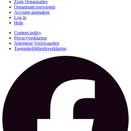
Zoek Organisaties
Organisatie toevoegen
Account aanmaken
Log in
Help
Content policy
Privacyverklaring
Algemene Voorwaarden
Toegankelijkheidsverklaring