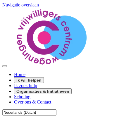
Navigatie overslaan
Home
Ik wil helpen
Ik zoek hulp
Organisaties & Initiatieven
Scholing
Over ons & Contact