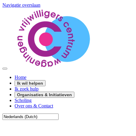
Navigatie overslaan
Home
Ik wil helpen
Ik zoek hulp
Organisaties & Initiatieven
Scholing
Over ons & Contact