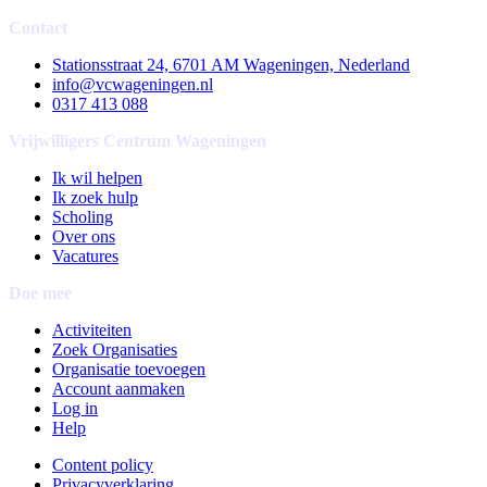
Contact
Stationsstraat 24, 6701 AM Wageningen, Nederland
info@vcwageningen.nl
0317 413 088
Vrijwilligers Centrum Wageningen
Ik wil helpen
Ik zoek hulp
Scholing
Over ons
Vacatures
Doe mee
Activiteiten
Zoek Organisaties
Organisatie toevoegen
Account aanmaken
Log in
Help
Content policy
Privacyverklaring