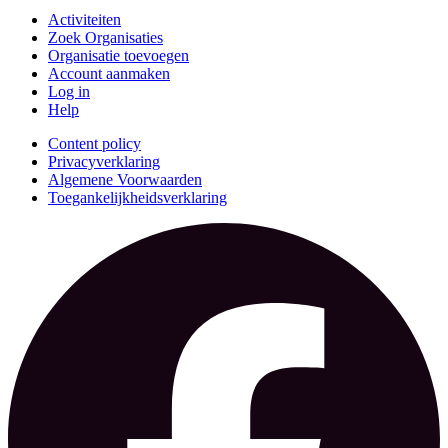
Activiteiten
Zoek Organisaties
Organisatie toevoegen
Account aanmaken
Log in
Help
Content policy
Privacyverklaring
Algemene Voorwaarden
Toegankelijkheidsverklaring