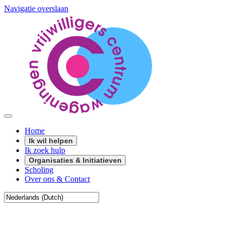
Navigatie overslaan
Home
Ik wil helpen
Ik zoek hulp
Organisaties & Initiatieven
Scholing
Over ons & Contact