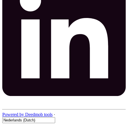
Powered by Deedmob tools
·