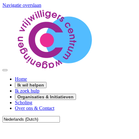
Navigatie overslaan
Home
Ik wil helpen
Ik zoek hulp
Organisaties & Initiatieven
Scholing
Over ons & Contact