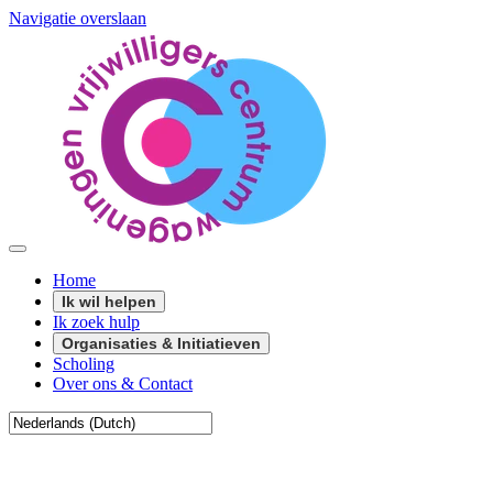
Navigatie overslaan
Home
Ik wil helpen
Ik zoek hulp
Organisaties & Initiatieven
Scholing
Over ons & Contact