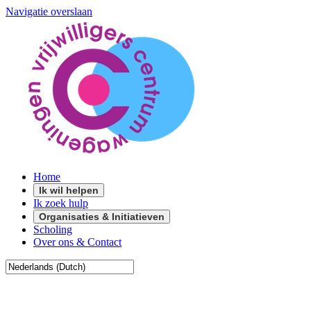
Navigatie overslaan
Home
Ik wil helpen
Ik zoek hulp
Organisaties & Initiatieven
Scholing
Over ons & Contact