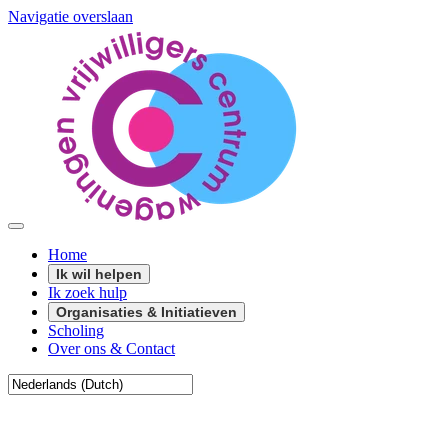
Navigatie overslaan
Home
Ik wil helpen
Ik zoek hulp
Organisaties & Initiatieven
Scholing
Over ons & Contact