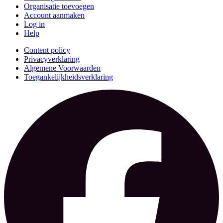
Organisatie toevoegen
Account aanmaken
Log in
Help
Content policy
Privacyverklaring
Algemene Voorwaarden
Toegankelijkheidsverklaring