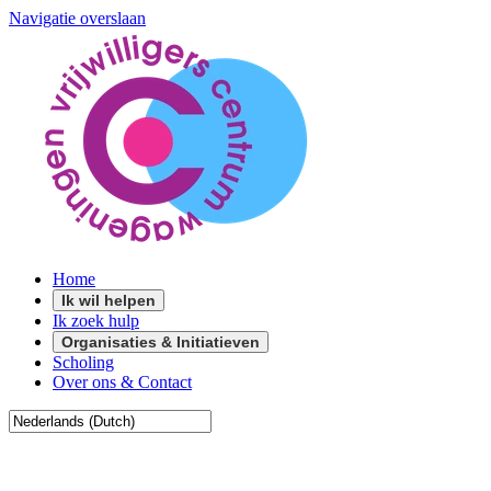
Navigatie overslaan
Home
Ik wil helpen
Ik zoek hulp
Organisaties & Initiatieven
Scholing
Over ons & Contact