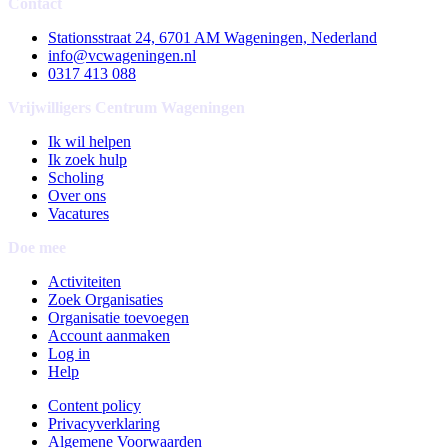
Contact
Stationsstraat 24, 6701 AM Wageningen, Nederland
info@vcwageningen.nl
0317 413 088
Vrijwilligers Centrum Wageningen
Ik wil helpen
Ik zoek hulp
Scholing
Over ons
Vacatures
Doe mee
Activiteiten
Zoek Organisaties
Organisatie toevoegen
Account aanmaken
Log in
Help
Content policy
Privacyverklaring
Algemene Voorwaarden