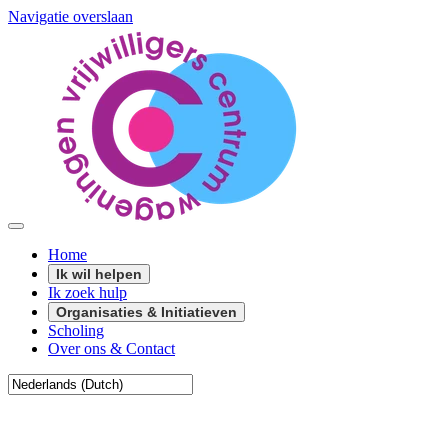
Navigatie overslaan
Home
Ik wil helpen
Ik zoek hulp
Organisaties & Initiatieven
Scholing
Over ons & Contact