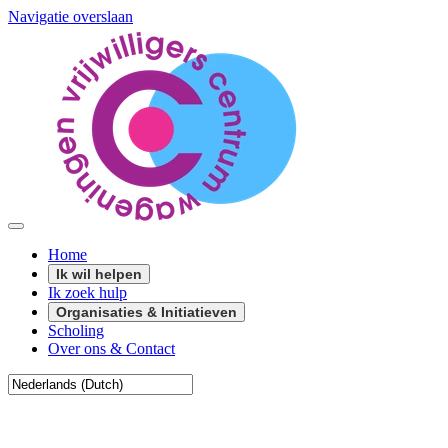
Navigatie overslaan
Home
Ik wil helpen
Ik zoek hulp
Organisaties & Initiatieven
Scholing
Over ons & Contact