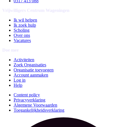
0317 413 088
Vrijwilligers Centrum Wageningen
Ik wil helpen
Ik zoek hulp
Scholing
Over ons
Vacatures
Doe mee
Activiteiten
Zoek Organisaties
Organisatie toevoegen
Account aanmaken
Log in
Help
Content policy
Privacyverklaring
Algemene Voorwaarden
Toegankelijkheidsverklaring