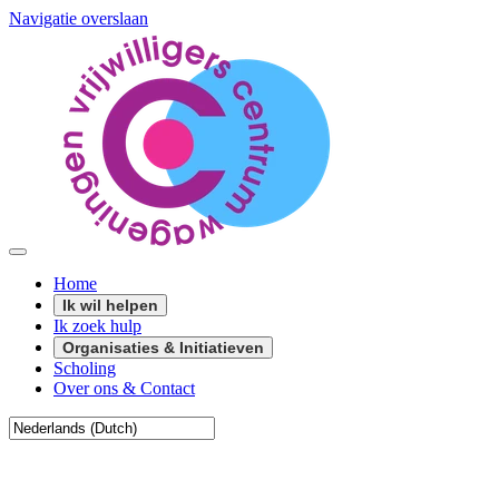
Navigatie overslaan
Home
Ik wil helpen
Ik zoek hulp
Organisaties & Initiatieven
Scholing
Over ons & Contact