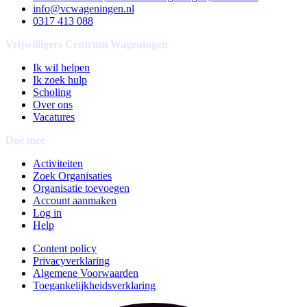
info@vcwageningen.nl
0317 413 088
Vrijwilligers Centrum Wageningen
Ik wil helpen
Ik zoek hulp
Scholing
Over ons
Vacatures
Doe mee
Activiteiten
Zoek Organisaties
Organisatie toevoegen
Account aanmaken
Log in
Help
Content policy
Privacyverklaring
Algemene Voorwaarden
Toegankelijkheidsverklaring