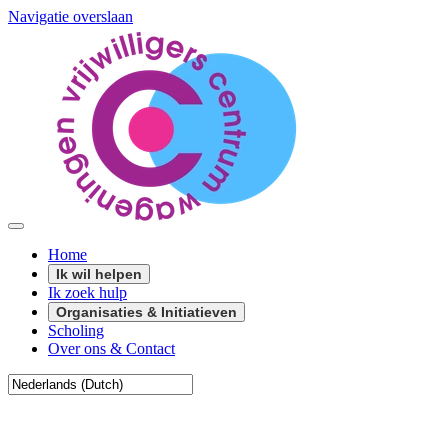
Navigatie overslaan
Home
Ik wil helpen
Ik zoek hulp
Organisaties & Initiatieven
Scholing
Over ons & Contact