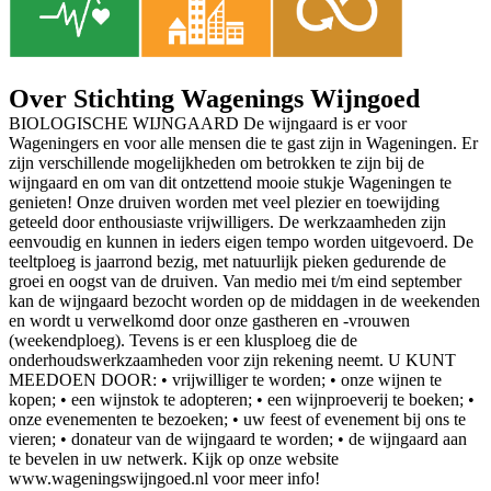
Over Stichting Wagenings Wijngoed
BIOLOGISCHE WIJNGAARD De wijngaard is er voor
Wageningers en voor alle mensen die te gast zijn in Wageningen. Er
zijn verschillende mogelijkheden om betrokken te zijn bij de
wijngaard en om van dit ontzettend mooie stukje Wageningen te
genieten! Onze druiven worden met veel plezier en toewijding
geteeld door enthousiaste vrijwilligers. De werkzaamheden zijn
eenvoudig en kunnen in ieders eigen tempo worden uitgevoerd. De
teeltploeg is jaarrond bezig, met natuurlijk pieken gedurende de
groei en oogst van de druiven. Van medio mei t/m eind september
kan de wijngaard bezocht worden op de middagen in de weekenden
en wordt u verwelkomd door onze gastheren en -vrouwen
(weekendploeg). Tevens is er een klusploeg die de
onderhoudswerkzaamheden voor zijn rekening neemt. U KUNT
MEEDOEN DOOR: • vrijwilliger te worden; • onze wijnen te
kopen; • een wijnstok te adopteren; • een wijnproeverij te boeken; •
onze evenementen te bezoeken; • uw feest of evenement bij ons te
vieren; • donateur van de wijngaard te worden; • de wijngaard aan
te bevelen in uw netwerk. Kijk op onze website
www.wageningswijngoed.nl voor meer info!