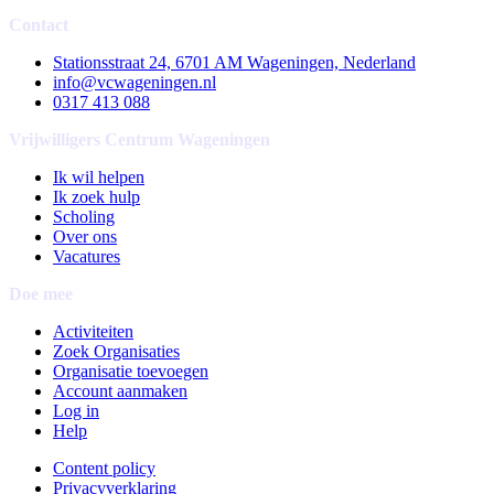
Contact
Stationsstraat 24, 6701 AM Wageningen, Nederland
info@vcwageningen.nl
0317 413 088
Vrijwilligers Centrum Wageningen
Ik wil helpen
Ik zoek hulp
Scholing
Over ons
Vacatures
Doe mee
Activiteiten
Zoek Organisaties
Organisatie toevoegen
Account aanmaken
Log in
Help
Content policy
Privacyverklaring