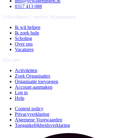
info@vcwageningen.nl
0317 413 088
Vrijwilligers Centrum Wageningen
Ik wil helpen
Ik zoek hulp
Scholing
Over ons
Vacatures
Doe mee
Activiteiten
Zoek Organisaties
Organisatie toevoegen
Account aanmaken
Log in
Help
Content policy
Privacyverklaring
Algemene Voorwaarden
Toegankelijkheidsverklaring