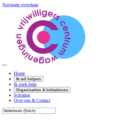
Navigatie overslaan
Home
Ik wil helpen
Ik zoek hulp
Organisaties & Initiatieven
Scholing
Over ons & Contact