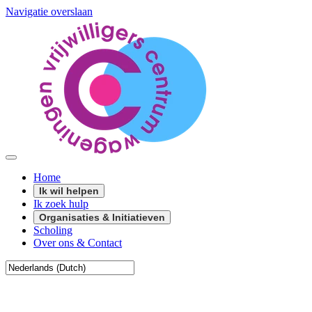
Navigatie overslaan
Home
Ik wil helpen
Ik zoek hulp
Organisaties & Initiatieven
Scholing
Over ons & Contact