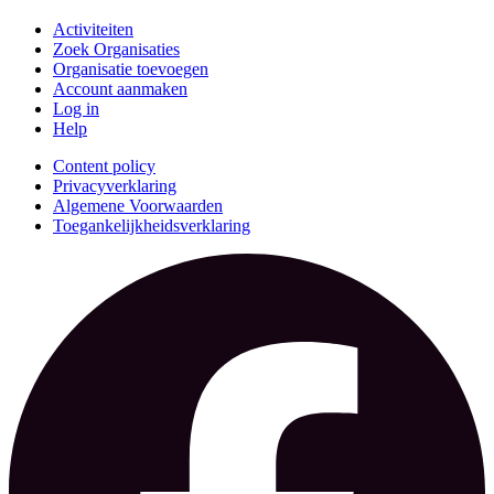
Activiteiten
Zoek Organisaties
Organisatie toevoegen
Account aanmaken
Log in
Help
Content policy
Privacyverklaring
Algemene Voorwaarden
Toegankelijkheidsverklaring